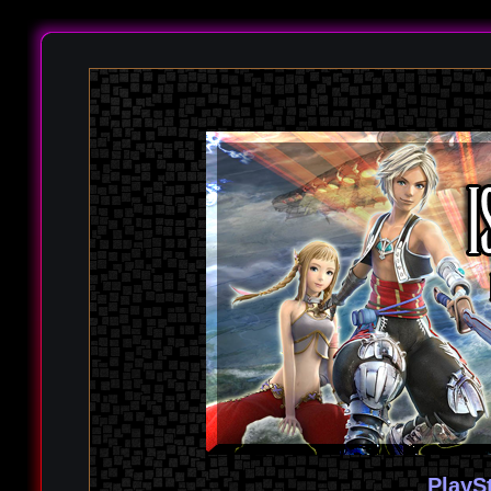
PlayS