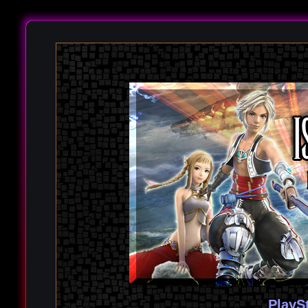
PlayS