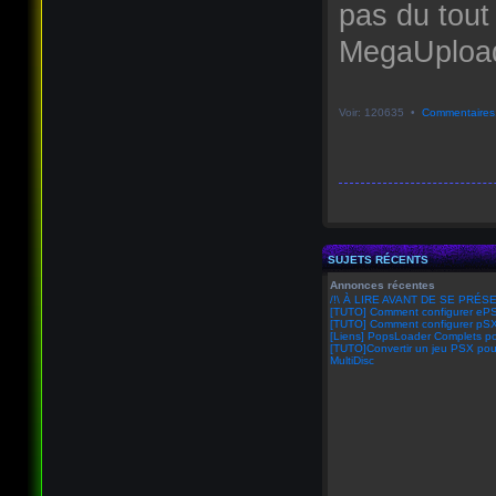
pas du tout
MegaUpload 
Voir: 120635 •
Commentaires
SUJETS RÉCENTS
Annonces récentes
/!\ À LIRE AVANT DE SE PRÉSE
[TUTO] Comment configurer eP
[TUTO] Comment configurer pSX
[Liens] PopsLoader Complets po
[TUTO]Convertir un jeu PSX pou
MultiDisc