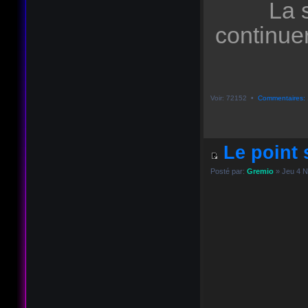
La 
continue
Voir: 72152 •
Commentaires: 
Le point s
Posté par:
Gremio
» Jeu 4 N