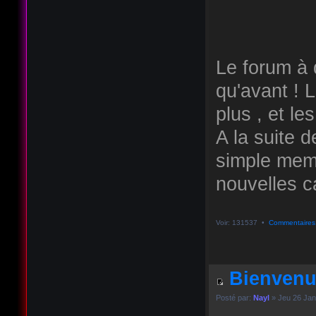
Le forum à q
qu'avant ! 
plus , et le
A la suite d
simple memb
nouvelles ca
Voir: 131537 •
Commentaires
Bienvenu
Posté par:
Nayl
» Jeu 26 Jan