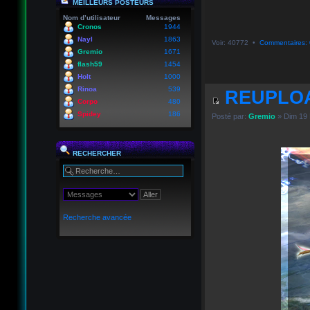
MEILLEURS POSTEURS
Nom d’utilisateur
Messages
Cronos
1944
Nayl
1863
Voir: 40772 •
Commentaires: 
Gremio
1671
flash59
1454
Holt
1000
Rinoa
539
REUPLOA
Corpo
480
Spidey
186
Posté par:
Gremio
» Dim 19 
RECHERCHER
Recherche avancée