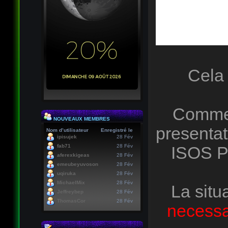
Cela 
Comme 
NOUVEAUX MEMBRES
presentat
Nom d’utilisateur
Enregistré le
ipisujek
28 Fév
fab71
28 Fév
ISOS P
aferexkigeas
28 Fév
emeubeyuvoson
28 Fév
uqiruka
28 Fév
MichaelMix
28 Fév
La situ
Jeffreybep
28 Fév
ThomasCor
28 Fév
necessai