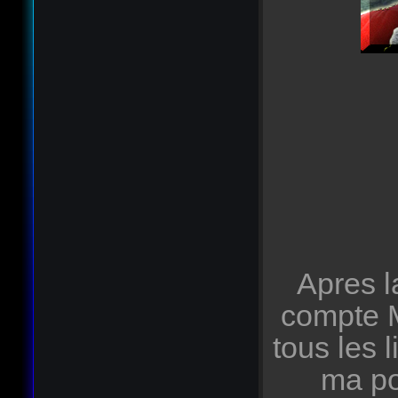
Apres l
compte M
tous les
ma po