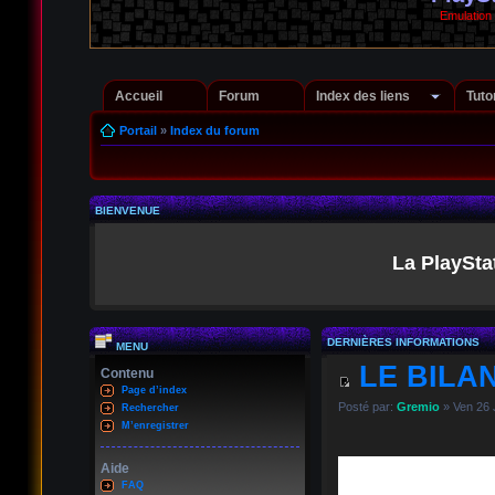
Emulation
Accueil
Forum
Index des liens
Tuto
Portail
»
Index du forum
BIENVENUE
La PlaySta
DERNIÈRES INFORMATIONS
MENU
LE BILAN
Contenu
Page d’index
Posté par:
Gremio
» Ven 26 
Rechercher
M’enregistrer
Aide
FAQ