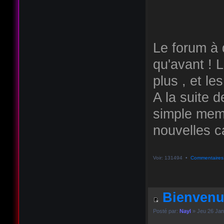
Le forum à q
qu'avant ! 
plus , et le
A la suite d
simple memb
nouvelles ca
Voir: 131494 •
Commentaires
Bienvenu
Posté par:
Nayl
» Jeu 26 Jan