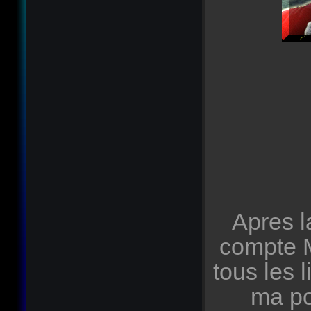
Apres l
compte M
tous les
ma po