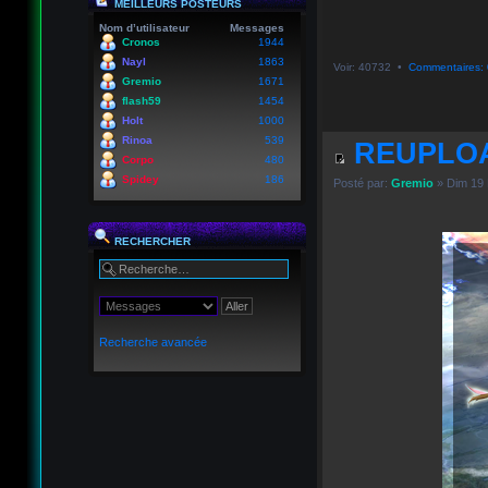
MEILLEURS POSTEURS
Nom d’utilisateur
Messages
Cronos
1944
Nayl
1863
Voir: 40732 •
Commentaires: 
Gremio
1671
flash59
1454
Holt
1000
Rinoa
539
REUPLOA
Corpo
480
Spidey
186
Posté par:
Gremio
» Dim 19 
RECHERCHER
Recherche avancée