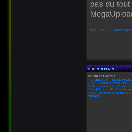
pas du tout
MegaUpload 
Voir: 120590 •
Commentaires
SUJETS RÉCENTS
Annonces récentes
/!\ À LIRE AVANT DE SE PRÉSE
[TUTO] Comment configurer eP
[TUTO] Comment configurer pSX
[Liens] PopsLoader Complets po
[TUTO]Convertir un jeu PSX pou
MultiDisc