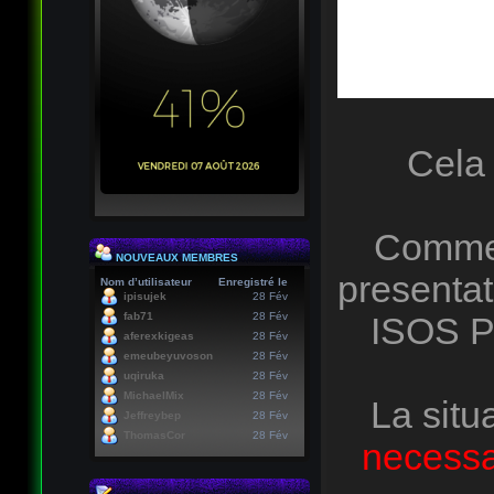
Cela 
Comme 
NOUVEAUX MEMBRES
presentat
Nom d’utilisateur
Enregistré le
ipisujek
28 Fév
fab71
28 Fév
ISOS P
aferexkigeas
28 Fév
emeubeyuvoson
28 Fév
uqiruka
28 Fév
MichaelMix
28 Fév
La situ
Jeffreybep
28 Fév
ThomasCor
28 Fév
necessai