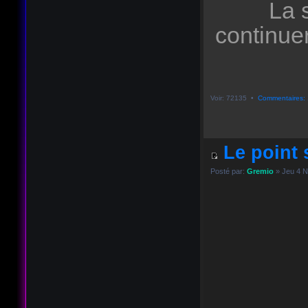
La 
continue
Voir: 72135 •
Commentaires: 
Le point s
Posté par:
Gremio
» Jeu 4 N