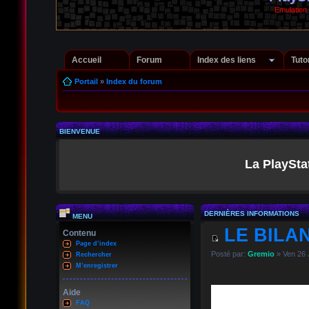
Emulation
Accueil
Forum
Index des liens
Tuto
Portail
»
Index du forum
BIENVENUE
La PlaySta
DERNIÈRES INFORMATIONS
MENU
LE BILAN
Contenu
Page d’index
Posté par:
Gremio
» Ven 26 
Rechercher
M’enregistrer
Aide
FAQ