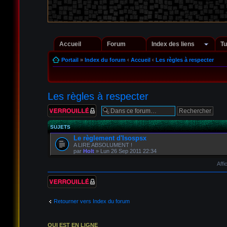
Accueil
Forum
Index des liens
Tu
Portail
»
Index du forum
‹
Accueil
‹
Les règles à respecter
Les règles à respecter
Forum verrouillé
SUJETS
Le règlement d'Isospsx
A LIRE ABSOLUMENT !
par
Holt
» Lun 26 Sep 2011 22:34
Affi
Forum verrouillé
Retourner vers Index du forum
QUI EST EN LIGNE