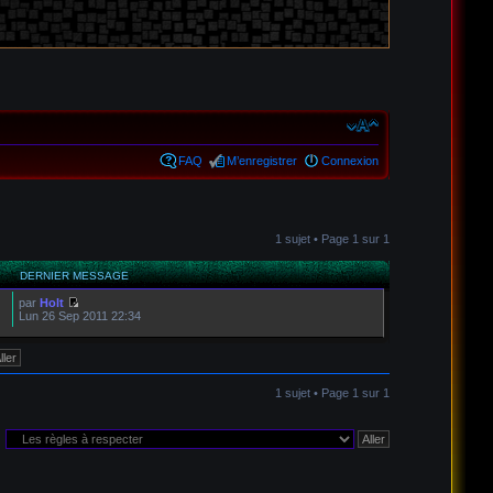
FAQ
M’enregistrer
Connexion
1 sujet • Page
1
sur
1
DERNIER MESSAGE
par
Holt
Lun 26 Sep 2011 22:34
1 sujet • Page
1
sur
1