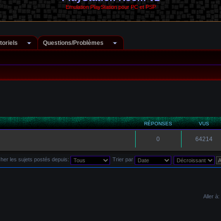
Emulation PlayStation pour PC et PSP
toriels
Questions/Problèmes
RÉPONSES
VUS
0
64214
cher les sujets postés depuis:
Trier par
Aller à: