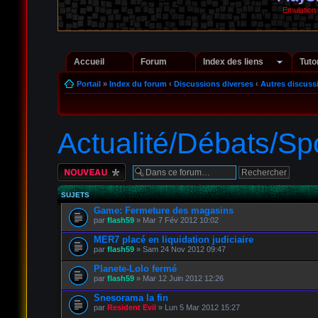
Emulation
Accueil
Forum
Index des liens
Tuto
Portail
»
Index du forum
‹
Discussions diverses
‹
Autres discuss
Actualité/Débats/Sp
Écrire un nouveau
sujet
SUJETS
Game: Fermeture des magasins
par
flash59
» Mar 7 Fév 2012 10:02
MER7 placé en liquidation judiciaire
par
flash59
» Sam 24 Nov 2012 09:47
Planete-Lolo fermé
par
flash59
» Mar 12 Juin 2012 12:26
Snesorama la fin
par
Resident Evil
» Lun 5 Mar 2012 15:27