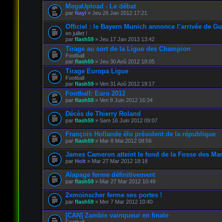
MegaUpload - Le débat
par
Nayl
» Jeu 26 Jan 2012 17:21
Officiel : le Bayern Munich annonce l’arrivée de Gu
en juillet !
par
flash59
» Jeu 17 Jan 2013 13:42
Tirage au sort de la Ligue des Champion
Football
par
flash59
» Jeu 30 Aoû 2012 18:05
Tirage Europa Ligue
Football
par
flash59
» Ven 31 Aoû 2012 19:17
Football: Euro 2012
par
flash59
» Ven 8 Juin 2012 16:34
Décès de Thierry Roland
par
flash59
» Sam 16 Juin 2012 09:07
François Hollande élu président de la république
par
flash59
» Mar 8 Mai 2012 08:56
James Cameron atteint le fond de la Fosse des Ma
par
Holt
» Mar 27 Mar 2012 18:18
Alapage ferme définitivement
par
flash59
» Mar 27 Mar 2012 10:49
2xmoinscher ferme ses portes !
par
flash59
» Mer 7 Mar 2012 10:40
[CAN] Zambie vainqueur en finale
Football