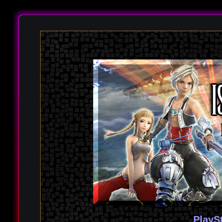
PlayS