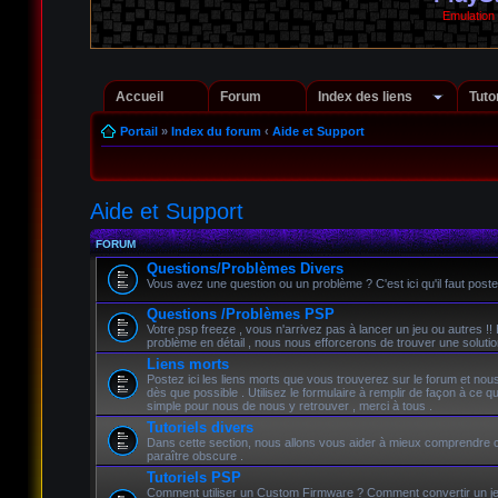
Emulation
Accueil
Forum
Index des liens
Tuto
Portail
»
Index du forum
‹
Aide et Support
Aide et Support
FORUM
Questions/Problèmes Divers
Vous avez une question ou un problème ? C'est ici qu'il faut poste
Questions /Problèmes PSP
Votre psp freeze , vous n'arrivez pas à lancer un jeu ou autres !!
problème en détail , nous nous efforcerons de trouver une solutio
Liens morts
Postez ici les liens morts que vous trouverez sur le forum et nou
dès que possible . Utilisez le formulaire à remplir de façon à ce qu
simple pour nous de nous y retrouver , merci à tous .
Tutoriels divers
Dans cette section, nous allons vous aider à mieux comprendre 
paraître obscure .
Tutoriels PSP
Comment utiliser un Custom Firmware ? Comment convertir un j