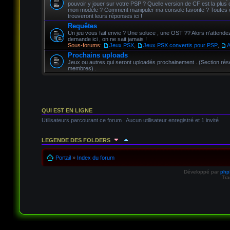
pouvoir y jouer sur votre PSP ? Quelle version de CF est la plus 
mon modèle ? Comment manipuler ma console favorite ? Toutes 
trouveront leurs réponses ici !
Requêtes
Un jeu vous fait envie ? Une soluce , une OST ?? Alors n'attendez 
demande ici , on ne sait jamais !
Sous-forums:
Jeux PSX
,
Jeux PSX convertis pour PSP
,
A
Prochains uploads
Jeux ou autres qui seront uploadés prochainement . (Section ré
membres) .
QUI EST EN LIGNE
Utilisateurs parcourant ce forum : Aucun utilisateur enregistré et 1 invité
LEGENDE DES FOLDERS
Sujet lu
Sujet lu dans lequel j'ai posté
Sujet populaire lu d
Portail
»
Index du forum
Développé par
ph
Sujet populaire lu
Sujet lu fermé
Sujet lu fermé dans lequel
Tra
Sujet non lu
Sujet non lu dans lequel j'ai posté
Sujet popul
Sujet populaire non lu
Sujet non lu fermé
Sujet non lu ferm