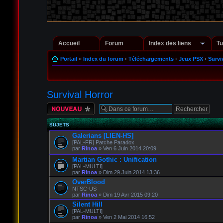
Accueil
Forum
Index des liens
Tu
Portail
»
Index du forum
‹
Téléchargements
‹
Jeux PSX
‹
Survi
Survival Horror
Écrire un nouveau
sujet
SUJETS
Galerians [LIEN-HS]
[PAL-FR] Patche Paradox
par
Rinoa
» Ven 6 Juin 2014 20:09
Martian Gothic : Unification
[PAL-MULTI]
par
Rinoa
» Dim 29 Juin 2014 13:36
OverBlood
NTSC-US
par
Rinoa
» Dim 19 Avr 2015 09:20
Silent Hill
[PAL-MULTI]
par
Rinoa
» Ven 2 Mai 2014 16:52