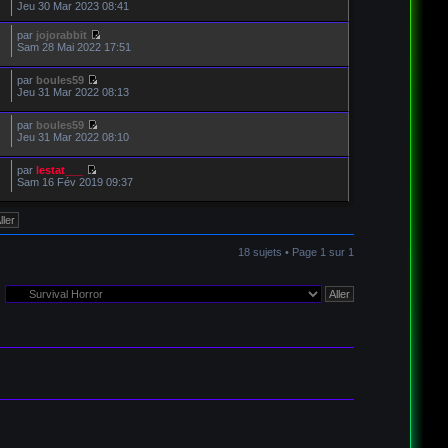
Jeu 30 Mar 2023 08:41
par
jojorabbit
Sam 28 Mai 2022 17:51
par
boules59
Jeu 31 Mar 2022 08:13
par
boules59
Jeu 31 Mar 2022 08:10
par
lestat___
Sam 16 Fév 2019 09:37
18 sujets • Page
1
sur
1