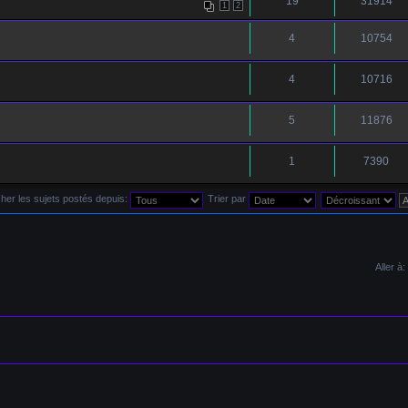
19
31914
1
2
4
10754
4
10716
5
11876
1
7390
cher les sujets postés depuis:
Trier par
Aller à: