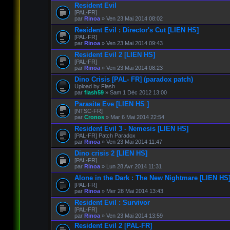
Resident Evil
[PAL-FR]
par
Rinoa
» Ven 23 Mai 2014 08:02
Resident Evil : Director's Cut [LIEN HS]
[PAL-FR]
par
Rinoa
» Ven 23 Mai 2014 09:43
Resident Evil 2 [LIEN HS]
[PAL-FR]
par
Rinoa
» Ven 23 Mai 2014 08:23
Dino Crisis [PAL- FR] (paradox patch)
Upload by Flash
par
flash59
» Sam 1 Déc 2012 13:00
Parasite Eve [LIEN HS ]
[NTSC-FR]
par
Cronos
» Mar 6 Mai 2014 22:54
Resident Evil 3 - Nemesis [LIEN HS]
[PAL-FR] Patch Paradox
par
Rinoa
» Ven 23 Mai 2014 11:47
Dino crisis 2 [LIEN HS]
[PAL-FR]
par
Rinoa
» Lun 28 Avr 2014 11:31
Alone in the Dark : The New Nightmare [LIEN HS
[PAL-FR]
par
Rinoa
» Mer 28 Mai 2014 13:43
Resident Evil : Survivor
[PAL-FR]
par
Rinoa
» Ven 23 Mai 2014 13:59
Resident Evil 2 [PAL-FR]