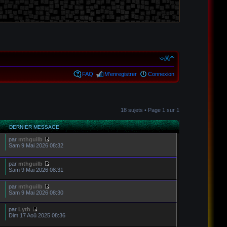
FAQ
M’enregistrer
Connexion
18 sujets • Page
1
sur
1
DERNIER MESSAGE
par
mthguilb
Sam 9 Mai 2026 08:32
par
mthguilb
Sam 9 Mai 2026 08:31
par
mthguilb
Sam 9 Mai 2026 08:30
par
Lyth
Dim 17 Aoû 2025 08:36