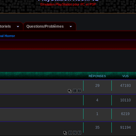
Emulation PlayStation pour PC et PSP
toriels
Questions/Problèmes
val Horror
RÉPONSES
VUS
29
47193
1
2
4
10110
1
6219
35
91194
1
2
3