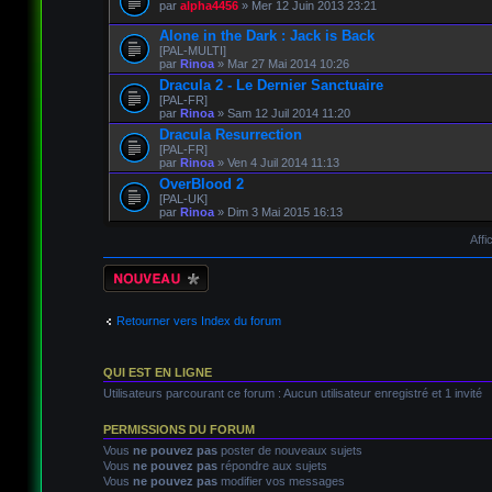
par
alpha4456
» Mer 12 Juin 2013 23:21
Alone in the Dark : Jack is Back
[PAL-MULTI]
par
Rinoa
» Mar 27 Mai 2014 10:26
Dracula 2 - Le Dernier Sanctuaire
[PAL-FR]
par
Rinoa
» Sam 12 Juil 2014 11:20
Dracula Resurrection
[PAL-FR]
par
Rinoa
» Ven 4 Juil 2014 11:13
OverBlood 2
[PAL-UK]
par
Rinoa
» Dim 3 Mai 2015 16:13
Affi
Écrire un nouveau
sujet
Retourner vers Index du forum
QUI EST EN LIGNE
Utilisateurs parcourant ce forum : Aucun utilisateur enregistré et 1 invité
PERMISSIONS DU FORUM
Vous
ne pouvez pas
poster de nouveaux sujets
Vous
ne pouvez pas
répondre aux sujets
Vous
ne pouvez pas
modifier vos messages