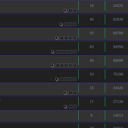
18
24225
1
2
40
62638
1
2
3
55
68789
1
2
3
4
63
94559
1
2
3
4
5
69
89099
1
2
3
4
5
53
75198
1
2
3
4
15
24426
1
2
]
17
27139
1
2
8
14013