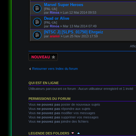
Marvel Super Heroes
[PAL-Uk]
par
Rinoa
» Lun 12 Mai 2014 09:53
Dead or Alive
[PAL-Uk]
par
Rinoa
» Mar 13 Mai 2014 07:49
[NTSC J] [SLPS_01750] Ehrgeiz
par
aramir
» Lun 25 Nov 2013 17:59
Affi
Écrire un nouveau
sujet
Retourner vers Index du forum
QUI EST EN LIGNE
Utilisateurs parcourant ce forum : Aucun utilisateur enregistré et 1 invité
PERMISSIONS DU FORUM
Vous
ne pouvez pas
poster de nouveaux sujets
Vous
ne pouvez pas
répondre aux sujets
Vous
ne pouvez pas
modifier vos messages
Vous
ne pouvez pas
supprimer vos messages
Vous
ne pouvez pas
joindre des fichiers
LEGENDE DES FOLDERS