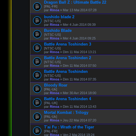
Dragon Ball Z : Ultimate Battle 22
[PAL-FR]
par
Rinoa
» Mar 13 Mai 2014 07:28
bushido blade 2
[NTSC-US]
par
Rinoa
» Mer 4 Juin 2014 09:39
Bushido Blade
[NTSC-US]
par
Rinoa
» Mer 4 Juin 2014 09:25
Battle Arena Toshinden 3
[NTSC-US]
par
Rinoa
» Dim 11 Mai 2014 13:21
Battle Arena Toshinden 2
[NTSC-US]
par
Rinoa
» Dim 11 Mai 2014 07:50
Battle Arena Toshinden
[NTSC-US]
par
Rinoa
» Dim 11 Mai 2014 07:35
Bloody Roar
[PAL-Uk]
par
Rinoa
» Mer 30 Avr 2014 18:00
Battle Arena Toshinden 4
[PAL-UK]
par
Rinoa
» Dim 11 Mai 2014 13:43
Mortal Kombat : Trilogy
[PAL-Uk]
par
Rinoa
» Jeu 22 Mai 2014 07:20
T'ai Fu : Wrath of the Tiger
[PAL-FR]
par
Rinoa
» Ven 2 Mai 2014 19:24