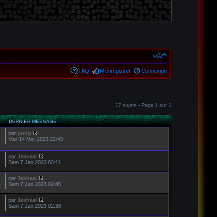
FAQ
M’enregistrer
Connexion
17 sujets • Page
1
sur
1
DERNIER MESSAGE
par
pung
Mar 14 Mar 2023 22:43
par
Jekheal
Sam 7 Jan 2023 03:11
par
Jekheal
Sam 7 Jan 2023 02:45
par
Jekheal
Sam 7 Jan 2023 02:38