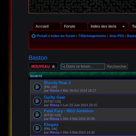
Accueil
Forum
Index des liens
Tu
Portail
»
Index du forum
‹
Téléchargements
‹
Jeux PSX
‹
Bast
Baston
Écrire un nouveau
sujet
SUJETS
Bloody Roar 2
[PAL-Uk]
par
Rinoa
» Mer 30 Avr 2014 18:27
Guilty Gear
[NTSC-US]
par
Rinoa
» Lun 23 Juin 2014 20:15
Fatal Fury : Wild Ambition
[NTSC-US]
par
Rinoa
» Dim 4 Mai 2014 20:05
Ehrgeiz
[PAL-Uk]
par
Rinoa
» Dim 4 Mai 2014 14:30