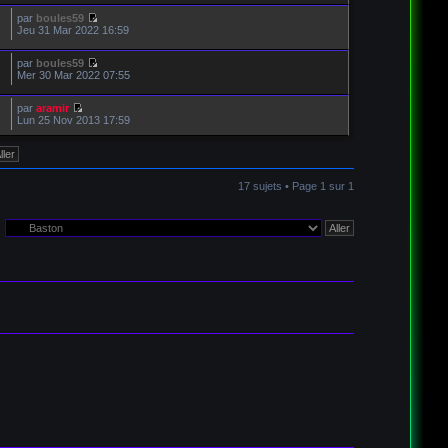
par
boules59
Jeu 31 Mar 2022 16:59
par
boules59
Mer 30 Mar 2022 07:55
par
aramir
Lun 25 Nov 2013 17:59
17 sujets • Page
1
sur
1