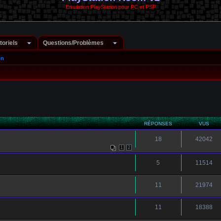
Emulation PlayStation pour PC et PSP
toriels
Questions/Problèmes
on
RÉPONSES
VUS
18
42042
1
2
5
11514
11
21974
11
18388