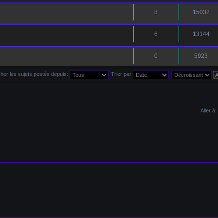
8
15032
6
13144
0
5923
cher les sujets postés depuis:
Trier par
Aller à: