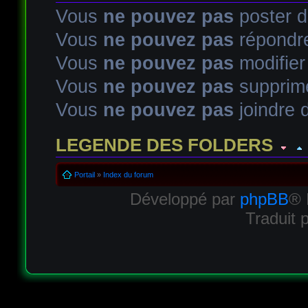
Vous
ne pouvez pas
poster d
Vous
ne pouvez pas
répondre
Vous
ne pouvez pas
modifie
Vous
ne pouvez pas
supprim
Vous
ne pouvez pas
joindre d
LEGENDE DES FOLDERS
Sujet lu
Sujet lu dans lequel j'ai posté
Sujet populaire lu d
Portail
»
Index du forum
Développé par
phpBB
® 
Sujet populaire lu
Sujet lu fermé
Sujet lu fermé dans lequel
Traduit 
Sujet non lu
Sujet non lu dans lequel j'ai posté
Sujet popul
Sujet populaire non lu
Sujet non lu fermé
Sujet non lu ferm
Topic déplacé