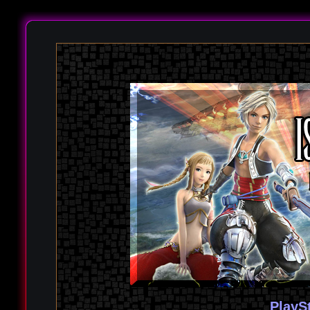
PlayS