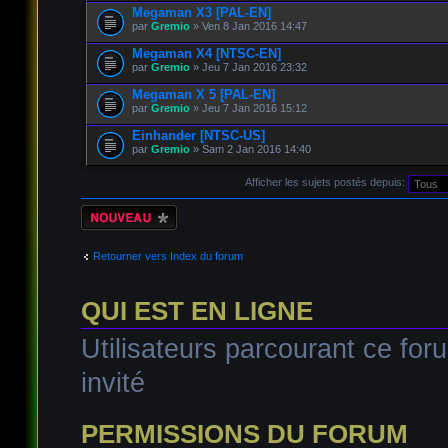
Megaman X3 [PAL-EN]
par
Gremio
» Ven 8 Jan 2016 14:47
Megaman X4 [NTSC-EN]
par
Gremio
» Jeu 7 Jan 2016 23:32
Megaman X 5 [PAL-EN]
par
Gremio
» Jeu 7 Jan 2016 15:12
Einhander [NTSC-US]
par
Gremio
» Sam 2 Jan 2016 14:40
Afficher les sujets postés depuis:
Écrire un nouveau
sujet
Retourner vers Index du forum
QUI EST EN LIGNE
Utilisateurs parcourant ce foru
invité
PERMISSIONS DU FORUM