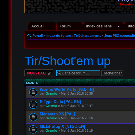
Emulation
Accueil
Forum
Index des liens
Tuto
Portail
»
Index du forum
‹
Téléchargements
‹
Jeux PSX compatib
Tir/Shoot'em up
Écrire un nouveau
sujet
SUJETS
Worms World Party [PAL-FR]
par
Gremio
» Mer 6 Jan 2016 20:39
R-Type Delta [PAL-EN]
par
Gremio
» Mer 6 Jan 2016 22:47
Megaman X6 [PAL]
par
Gremio
» Mer 6 Jan 2016 23:16
MEtal Slug X [NTSC-EN]
par
Gremio
» Mer 6 Jan 2016 23:19