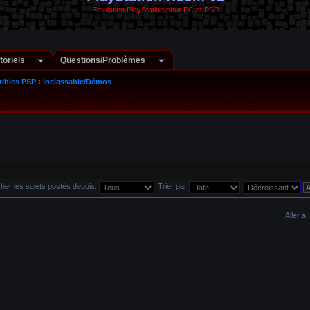
Emulation PlayStation pour PC et PSP
toriels
Questions/Problèmes
ibles PSP
‹
Inclassable/Démos
cher les sujets postés depuis:
Trier par
Aller à: