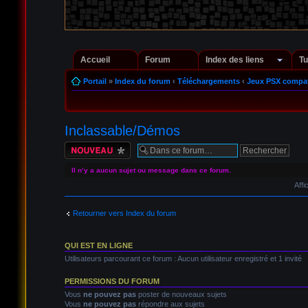
Accueil
Forum
Index des liens
Tu
Portail
»
Index du forum
‹
Téléchargements
‹
Jeux PSX compat
Inclassable/Démos
Écrire un nouveau
sujet
Il n’y a aucun sujet ou message dans ce forum.
Affi
Retourner vers Index du forum
QUI EST EN LIGNE
Utilisateurs parcourant ce forum : Aucun utilisateur enregistré et 1 invité
PERMISSIONS DU FORUM
Vous
ne pouvez pas
poster de nouveaux sujets
Vous
ne pouvez pas
répondre aux sujets