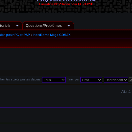
Emulation PlayStation pour PC et PSP
toriels
Questions/Problèmes
les pour PC et PSP
‹
Isos/Roms Mega CD/32X
cher les sujets postés depuis:
Trier par
Aller à: