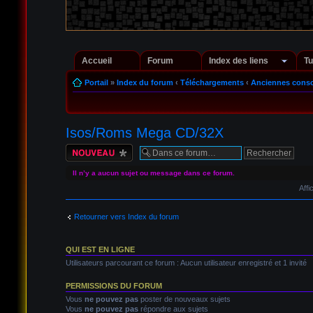
Accueil
Forum
Index des liens
Tu
Portail
»
Index du forum
‹
Téléchargements
‹
Anciennes conso
Isos/Roms Mega CD/32X
Écrire un nouveau
sujet
Il n’y a aucun sujet ou message dans ce forum.
Affi
Retourner vers Index du forum
QUI EST EN LIGNE
Utilisateurs parcourant ce forum : Aucun utilisateur enregistré et 1 invité
PERMISSIONS DU FORUM
Vous
ne pouvez pas
poster de nouveaux sujets
Vous
ne pouvez pas
répondre aux sujets