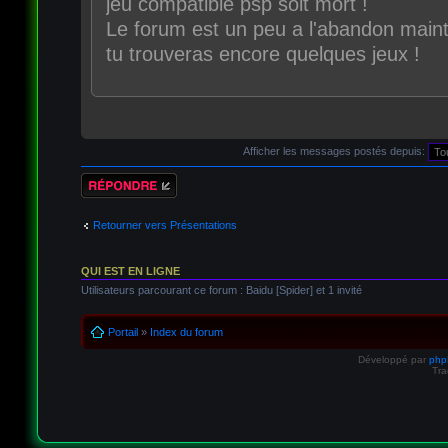
jeu compatible psp soit mort !
Le forum est un peu a l'abandon maint
tu trouveras encore quelques jeux !
Afficher les messages postés depuis:
Répondre
Retourner vers Présentations
QUI EST EN LIGNE
Utilisateurs parcourant ce forum : Baidu [Spider] et 1 invité
Portail
»
Index du forum
Développé par
ph
Tra