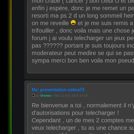
mon crabe ( cancer ) bon celui ci et b
enfin j espére, donc je me remet un peut
resorti ma ps 2 d un long sommeil hein
on me reveille
et je me suis remis a
trifouiller , donc voila mais une chose j
forum j ai voulu telecharger un jeux peu
pas ?????? portant je suis toujours incr
moderateur peut medire se qui se pas
sympa merci bon ben voila mon pseudo
Re: presentation cobra73
par
Gremio
» Mar 12 Aoû 2025 19:39
Re bienvenue a toi , normalement il n'
d'autorisations pour telecharger !
Cependant , un de mes 2 comptes mega
veux telecharger , tu as une chance su