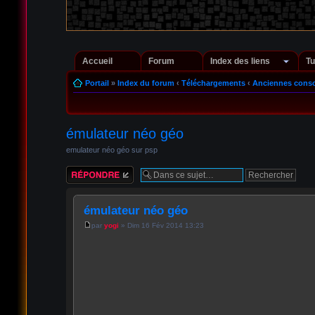
Accueil
Forum
Index des liens
Tu
Portail
»
Index du forum
‹
Téléchargements
‹
Anciennes conso
émulateur néo géo
emulateur néo géo sur psp
Répondre
émulateur néo géo
par
yogi
» Dim 16 Fév 2014 13:23