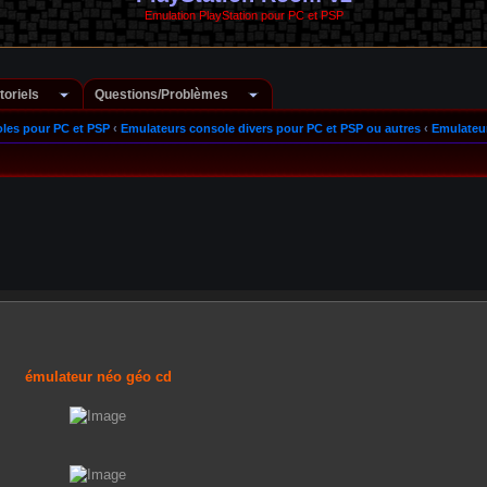
Emulation PlayStation pour PC et PSP
toriels
Questions/Problèmes
les pour PC et PSP
‹
Emulateurs console divers pour PC et PSP ou autres
‹
Emulateu
émulateur néo géo cd