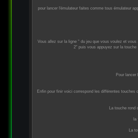
pour lancer l'émulateur faites comme tous émulateur ap
Vous allez sur la ligne " du jeu que vous voulez et vous 
2" puis vous appuyez sur la touche
Pour lancer l
Enfin pour finir voici correspond les différentes touches
La touche rond 
la
La to