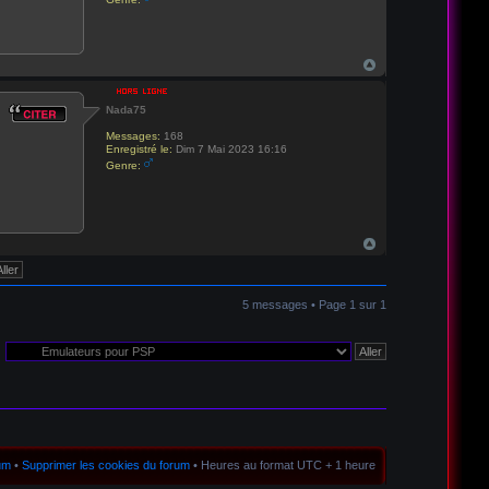
Nada75
Messages:
168
Enregistré le:
Dim 7 Mai 2023 16:16
Genre:
5 messages • Page
1
sur
1
rum
•
Supprimer les cookies du forum
• Heures au format UTC + 1 heure