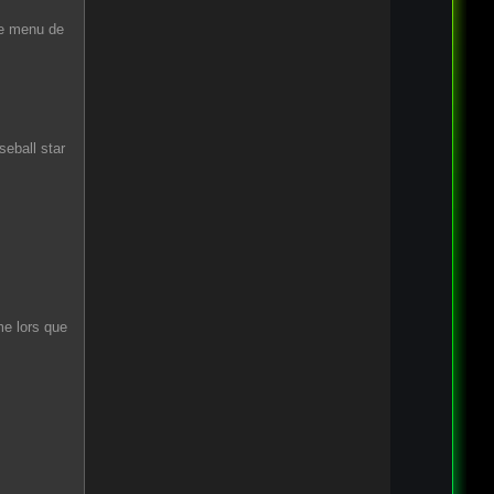
le menu de
seball star
me lors que