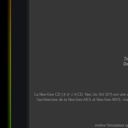
T
Da
La Neo-Geo CD (ネオジオCD, Neo Jio Shī Dī?) est une cons
l'architecture de la Neo-Geo AES et Neo-Geo MVS, mais
mettre l'émulateur 