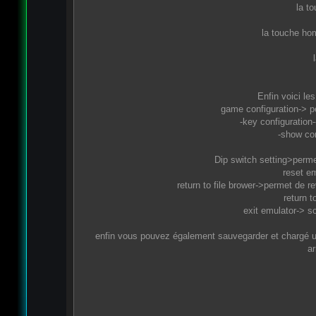
la t
la touche hom
Enfin voici le
game configuration-> pe
-key configuration
-show com
Dip switch setting>permet
reset em
return to file brower->permet de rev
return 
exit emulator-> so
enfin vous pouvez également sauvegarder et chargé
ar