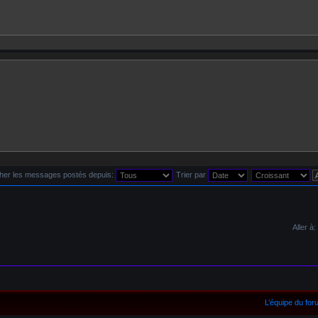
cher les messages postés depuis:
Trier par
Aller à:
L’équipe du fo