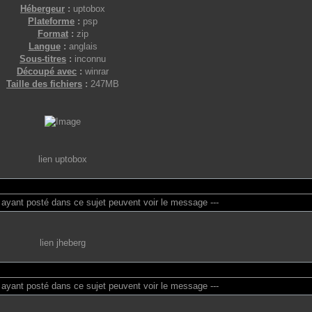
Hébergeur
:
uptobox
Plateforme
:
psp
Format
:
zip
Langue
:
anglais
Sous-titres
:
inconnu
Découpé avec
:
winrar
Taille des fichiers
:
247MB
lien uptobox
 ayant posté dans ce sujet peuvent voir le message ---
lien jheberg
 ayant posté dans ce sujet peuvent voir le message ---