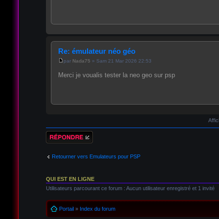
Re: émulateur néo géo
par
Nada75
» Sam 21 Mar 2026 22:53
Merci je voualis tester la neo geo sur psp
Affi
Répondre
Retourner vers Emulateurs pour PSP
QUI EST EN LIGNE
Utilisateurs parcourant ce forum : Aucun utilisateur enregistré et 1 invité
Portail
»
Index du forum