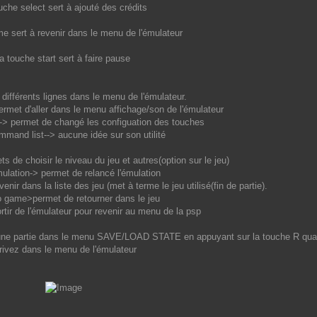
ouche select sert à ajouté des crédits
e sert à revenir dans le menu de l'émulateur
la touche start sert à faire pause
s différents lignes dans le menu de l'émulateur.
rmet d'aller dans le menu affichage/son de l'émulateur
--> permet de changé les configuation des touches
mand list--> aucune idée sur son utilité
s de choisir le niveau du jeu et autres(option sur le jeu)
ulation-> permet de relancé l'émulation
enir dans la liste des jeu (met à terme le jeu utilisé(fin de partie).
to game>permet de retourner dans le jeu
rtir de l'émulateur pour revenir au menu de la psp
 une partie dans le menu SAVE/LOAD STATE en appuyant sur la touche R qu
rivez dans le menu de l'émulateur