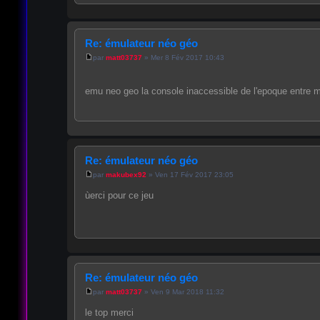
Re: émulateur néo géo
par
matt03737
» Mer 8 Fév 2017 10:43
emu neo geo la console inaccessible de l'epoque entre 
Re: émulateur néo géo
par
makubex92
» Ven 17 Fév 2017 23:05
ùerci pour ce jeu
Re: émulateur néo géo
par
matt03737
» Ven 9 Mar 2018 11:32
le top merci