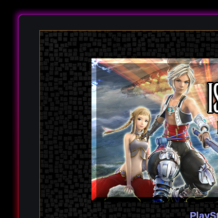
PlayS