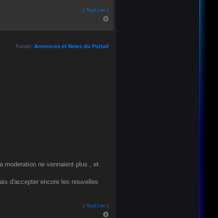
[
Tout Lire
]
Forum:
Annonces et News du Portail
la moderation ne vennaient plus , et
ais d'accepter encore les nouvelles
[
Tout Lire
]