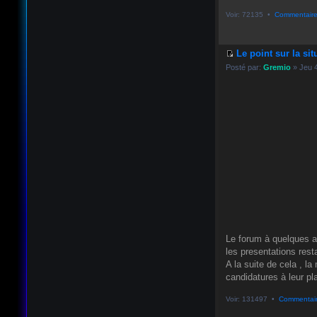
Voir: 72135 •
Commentaire
Le point sur la sit
Posté par:
Gremio
» Jeu 
Le forum à quelques an
les presentations resta
A la suite de cela , l
candidatures à leur plac
Voir: 131497 •
Commentair