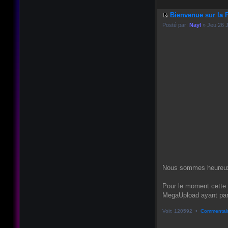
Bienvenue sur la 
Posté par:
Nayl
» Jeu 26 
Nous sommes heureux 
Pour le moment cette d
MegaUpload ayant par 
Voir: 120592 •
Commentair