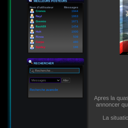
MEILLEURS POSTEURS
Nom d’utilisateur
Messages
Cronos
1944
Nayl
1863
Gremio
1671
flash59
1454
Holt
1000
Rinoa
539
Corpo
480
Spidey
186
RECHERCHER
Recherche avancée
Apres la qua
annoncer qu
La situati