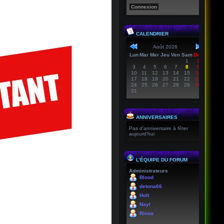
CALENDRIER
Août 2026
Lun
Mar
Mer
Jeu
Ven
Sam
Dim
1
2
3
4
5
6
7
8
9
10
11
12
13
14
15
16
17
18
19
20
21
22
23
24
25
26
27
28
29
30
31
ANNIVERSAIRES
Pas d’anniversaire à fêter
aujourd’hui
L’ÉQUIPE DU FORUM
Administrateurs
Blood
detona66
Holt
Nayl
Rinoa