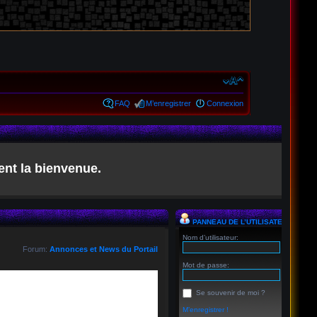
FAQ
M’enregistrer
Connexion
ent la bienvenue.
PANNEAU DE L’UTILISATEUR
Nom d’utilisateur:
Forum:
Annonces et News du Portail
Mot de passe:
Se souvenir de moi ?
M’enregistrer !