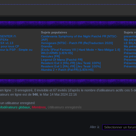
Sujets populaires
Sujets 
SENTER /!\
Castlevania Symphony of the Night Patché FR [NTSC-
presenta
 ePSXe
JAP]
Ma prése
pSX v1.13
Xenogears [NTSC - Patch FR (Re)Traduction 2020]
LE BILA
 pour tous CF
Grandia
Ma prése
our la PSP - Simple ou
[Exclu !]Final Fantasy VII [ Hard Mode + Neo-Midgar 1.6]
Présenta
WILD ARMS [LIEN HS]
Présenta
Hercules [FR]
ma prése
Legend Of Mana [Patché FR]
Presenta
Resident Evil 3 [PAL-FR] [Jeu Testé 100%]
Présenta
Resident Evil 1 [PAL-FR] [Jeu Testé 100%]
Présenta
Alundra 2 + Patch (Pal-FR) [LIEN HS]
 en ligne :: 0 enregistré, 0 invisible et 67 invités (d’après le nombre d’utilisateurs actifs ces 5
sateurs en ligne est de
946
, le Mar 14 Mai 2024 22:16
un utilisateur enregistré
Modérateurs globaux
,
Membres
,
Utilisateurs enregistrés
Aller à: