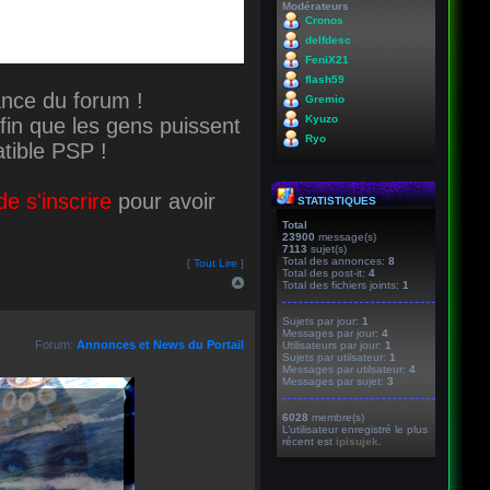
Modérateurs
Cronos
delfdesc
FeniX21
flash59
ance du forum !
Gremio
Kyuzo
fin que les gens puissent
Ryo
ible PSP !
e s'inscrire
pour avoir
STATISTIQUES
Total
23900
message(s)
7113
sujet(s)
Total des annonces:
8
[
Tout Lire
]
Total des post-it:
4
Total des fichiers joints:
1
Sujets par jour:
1
Messages par jour:
4
Forum:
Annonces et News du Portail
Utilisateurs par jour:
1
Sujets par utilsateur:
1
Messages par utilsateur:
4
Messages par sujet:
3
6028
membre(s)
L’utilisateur enregistré le plus
récent est
ipisujek
.