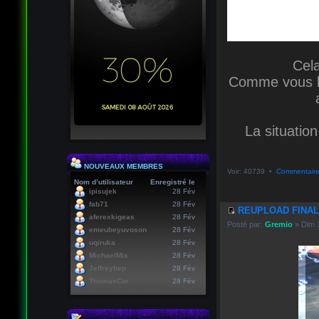
Cela
Comme vous le
La situation
NOUVEAUX MEMBRES
Voir: 40739 •
Commentaire
Nom d’utilisateur
Enregistré le
ipisujek
28 Fév
fab71
28 Fév
REUPLOAD FINAL
aferexkigeas
28 Fév
Posté par:
Gremio
» Dim 
emeubeyuvoson
28 Fév
uqiruka
28 Fév
MichaelMix
28 Fév
Jeffreybep
28 Fév
ThomasCor
28 Fév