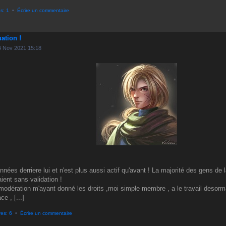
s: 1
•
Écrire un commentaire
uation !
4 Nov 2021 15:18
nées derriere lui et n'est plus aussi actif qu'avant ! La majorité des gens de 
ient sans validation !
a modération m'ayant donné les droits ,moi simple membre , a le travail desorm
e , [...]
es: 6
•
Écrire un commentaire