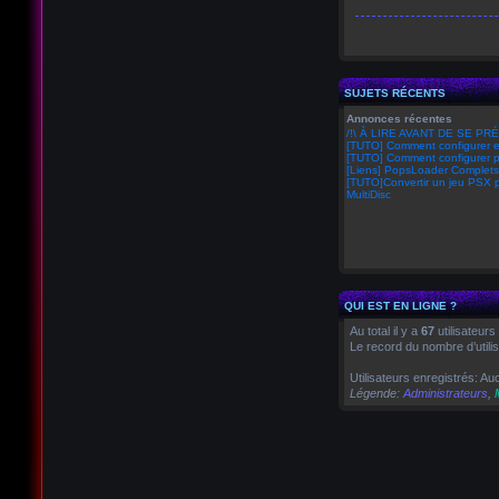
SUJETS RÉCENTS
Annonces récentes
/!\ À LIRE AVANT DE SE PRÉ
[TUTO] Comment configurer
[TUTO] Comment configurer 
[Liens] PopsLoader Complets
[TUTO]Convertir un jeu PSX p
MultiDisc
QUI EST EN LIGNE ?
Au total il y a
67
utilisateurs
Le record du nombre d’utili
Utilisateurs enregistrés: Auc
Légende:
Administrateurs
,