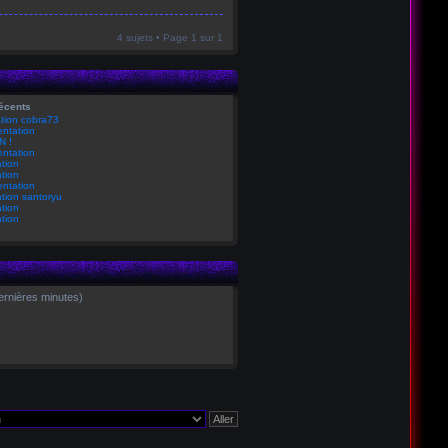
4 sujets • Page
1
sur
1
récents
tion cobra73
ntation
N !
ntation
tion
tion
ntation
tion santoryu
tion
tion
 dernières minutes)