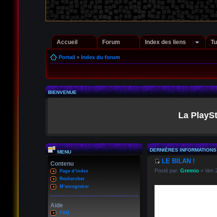
Accueil
Forum
Index des liens
Tu
Portail
»
Index du forum
BIENVENUE
La PlaySt
DERNIÈRES INFORMATIONS
MENU
LE BILAN !
Contenu
Posté par:
Gremio
» Ven 2
Page d’index
Rechercher
M’enregistrer
Aide
FAQ