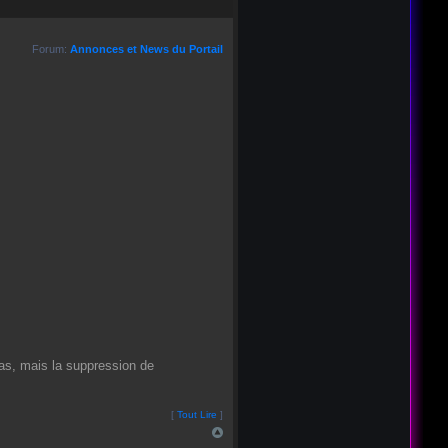
Forum:
Annonces et News du Portail
 cas, mais la suppression de
[
Tout Lire
]