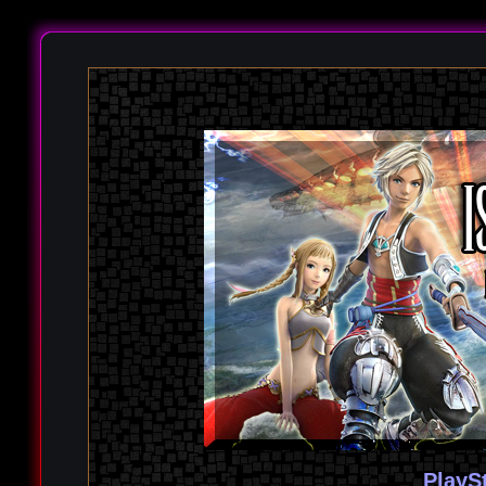
PlayS