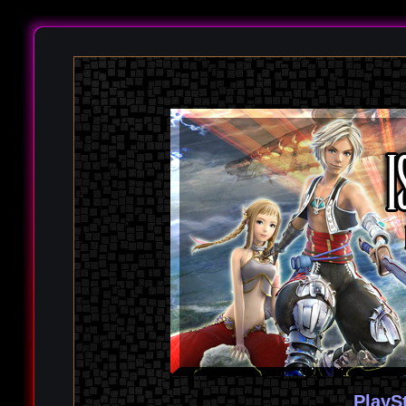
PlayS