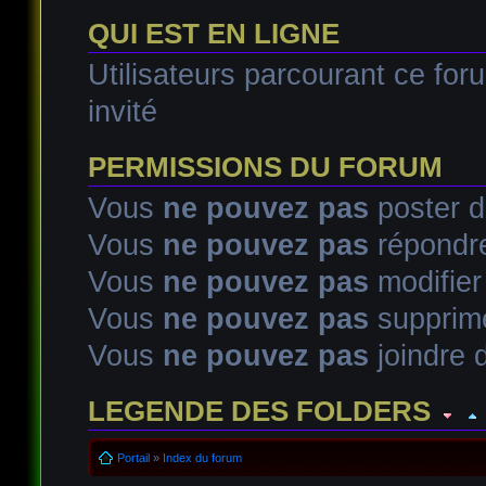
QUI EST EN LIGNE
Utilisateurs parcourant ce foru
invité
PERMISSIONS DU FORUM
Vous
ne pouvez pas
poster d
Vous
ne pouvez pas
répondre
Vous
ne pouvez pas
modifie
Vous
ne pouvez pas
supprim
Vous
ne pouvez pas
joindre d
LEGENDE DES FOLDERS
Sujet lu
Sujet lu dans lequel j'ai posté
Sujet populaire lu d
Portail
»
Index du forum