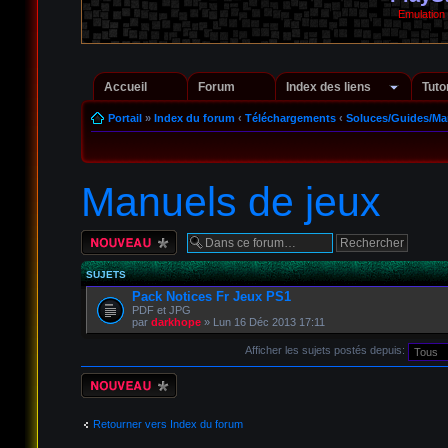
Emulation
Accueil
Forum
Index des liens
Tuto
Portail
»
Index du forum
‹
Téléchargements
‹
Soluces/Guides/Ma
Manuels de jeux
Écrire un nouveau
sujet
SUJETS
Pack Notices Fr Jeux PS1
PDF et JPG
par
darkhope
» Lun 16 Déc 2013 17:11
Afficher les sujets postés depuis:
Écrire un nouveau
sujet
Retourner vers Index du forum