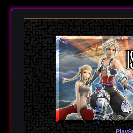
PlayS