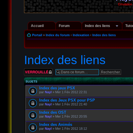
Emulation
Accueil
Forum
Index des liens
Tuto
Portail
»
Index du forum
‹
Indexation
‹
Index des liens
Index des liens
Forum verrouillé
SUJETS
Index des jeux PSX
par
Nayl
» Mer 1 Fév 2012 22:31
Index des Jeux PSX pour PSP
par
Nayl
» Mer 1 Fév 2012 21:40
Index des OST
par
Nayl
» Mer 1 Fév 2012 20:55
Index des Animés
par
Nayl
» Mer 1 Fév 2012 18:12