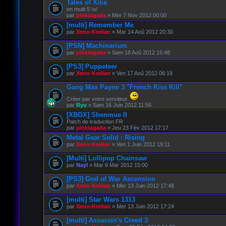
Tales of Xilia
en multi 5 \o/
par
pinktagada
» Mer 7 Nov 2012 00:00
[multi] Remember Me
par
Xeno-Krelian
» Mar 14 Aoû 2012 20:30
[PSN] Machinarium
par
pinktagada
» Sam 18 Aoû 2012 15:48
[PS3] Puppeteer
par
Xeno-Krelian
» Ven 17 Aoû 2012 06:19
Gang Max Payne 3 "French Kiss Kill"
Créer par votre serviteur
par
Ryo
» Sam 16 Juin 2012 11:56
[XBOX] Shenmue II
Patch de traduction FR
par
pinktagada
» Jeu 23 Fév 2012 17:17
Metal Gear Solid : Rising
par
Xeno-Krelian
» Ven 1 Juin 2012 19:11
[Multi] Lollipop Chainsaw
par
Nayl
» Mar 6 Mar 2012 15:00
[PS3] God of War Ascension
par
Xeno-Krelian
» Mer 13 Juin 2012 17:48
[multi] Star Wars 1313
par
Xeno-Krelian
» Mer 13 Juin 2012 17:24
[multi] Assassin's Creed 3