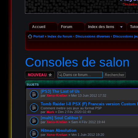
Emulation
Accueil
Forum
Index des liens
Tuto
Portail
»
Index du forum
‹
Discussions diverses
‹
Discussions je
Consoles de salon
Écrire un nouveau
sujet
SUJETS
[PS3] The Last of Us
par
Xeno-Krelian
» Mer 13 Juin 2012 17:32
Tomb Raider I-II PSX (F) Francais version Custom
Comment mettre ses jeux au format PSP
par
Mark
» Dim 2 Fév 2020 02:49
[multi] Soul Calibur V
par
Xeno-Krelian
» Sam 4 Fév 2012 19:44
Hitman Absolution
par
Xeno-Krelian
» Ven 1 Juin 2012 19:20