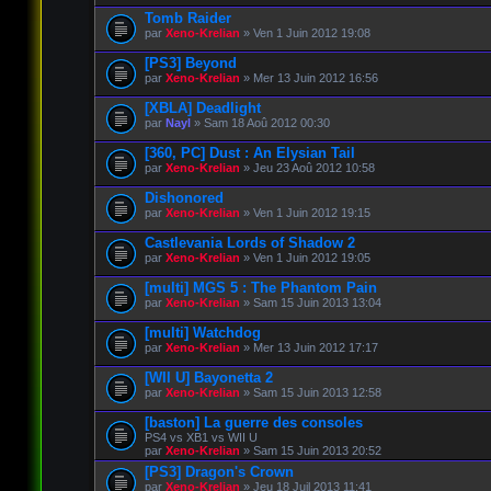
Tomb Raider
par
Xeno-Krelian
» Ven 1 Juin 2012 19:08
[PS3] Beyond
par
Xeno-Krelian
» Mer 13 Juin 2012 16:56
[XBLA] Deadlight
par
Nayl
» Sam 18 Aoû 2012 00:30
[360, PC] Dust : An Elysian Tail
par
Xeno-Krelian
» Jeu 23 Aoû 2012 10:58
Dishonored
par
Xeno-Krelian
» Ven 1 Juin 2012 19:15
Castlevania Lords of Shadow 2
par
Xeno-Krelian
» Ven 1 Juin 2012 19:05
[multi] MGS 5 : The Phantom Pain
par
Xeno-Krelian
» Sam 15 Juin 2013 13:04
[multi] Watchdog
par
Xeno-Krelian
» Mer 13 Juin 2012 17:17
[WII U] Bayonetta 2
par
Xeno-Krelian
» Sam 15 Juin 2013 12:58
[baston] La guerre des consoles
PS4 vs XB1 vs WII U
par
Xeno-Krelian
» Sam 15 Juin 2013 20:52
[PS3] Dragon's Crown
par
Xeno-Krelian
» Jeu 18 Juil 2013 11:41