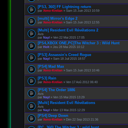
[PS3, 360] FF Lightning return
par
Xeno-Krelian
» Sam 15 Juin 2013 10:59
[multi] Mirror's Edge 2
par
Xeno-Krelian
» Sam 15 Juin 2013 12:55
[Multi] Resident Evil Révélations 2
Avis
par
Nayl
» Ven 22 Mai 2015 17:05
[PS4,XBOX ONE,PC]The Witcher 3 : Wild Hunt
par
Holt
» Jeu 28 Mai 2015 10:12
[PS3] Assassin's Creed Rogue
par
Nayl
» Sam 18 Juil 2015 18:57
[PS4] Mad Max
par
Xeno-Krelian
» Sam 15 Juin 2013 10:46
[PS3] Rain
par
Xeno-Krelian
» Ven 17 Aoû 2012 06:40
[PS4] The Order 1886
Avis
par
Nayl
» Ven 15 Mai 2015 13:29
[Multi] Resident Evil Révélations
Avis
par
Nayl
» Mer 13 Mai 2015 12:29
[PS4] Deep Down
par
Xeno-Krelian
» Dim 22 Sep 2013 21:36
[PC, 360] The Witcher 3 : wild hunt