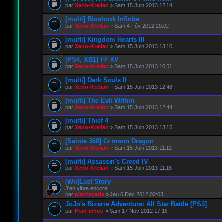
par
Xeno-Krelian
» Sam 15 Juin 2013 12:14
[multi] Bioshock Infinite
par
Xeno-Krelian
» Sam 4 Fév 2012 20:02
[multi] Kingdom Hearts III
par
Xeno-Krelian
» Sam 15 Juin 2013 13:10
[PS4, XB1] FF XV
par
Xeno-Krelian
» Sam 15 Juin 2013 10:51
[multi] Dark Souls II
par
Xeno-Krelian
» Sam 15 Juin 2013 12:48
[multi] The Evil Within
par
Xeno-Krelian
» Sam 15 Juin 2013 12:44
[multi] Thief 4
par
Xeno-Krelian
» Sam 15 Juin 2013 13:15
[Sainte 360] Crimson Dragon
par
Xeno-Krelian
» Sam 15 Juin 2013 11:12
[multi] Assassin's Creed IV
par
Xeno-Krelian
» Sam 15 Juin 2013 11:18
[Wii]Last Story
J'en vibre encore
par
pinktagada
» Jeu 6 Déc 2012 02:03
JoJo's Bizarre Adventure: All Star Battle [PS3]
par
Fran-ichou
» Sam 17 Nov 2012 17:18