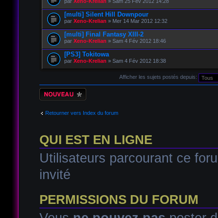
par
Xeno-Krelian
» Sam 25 Fév 2012 14:28
[multi] Silent Hill Downpour
par
Xeno-Krelian
» Mer 14 Mar 2012 12:32
[multi] Final Fantasy XIII-2
par
Xeno-Krelian
» Sam 4 Fév 2012 18:46
[PS3] Tokitowa
par
Xeno-Krelian
» Sam 4 Fév 2012 18:38
Afficher les sujets postés depuis:
Écrire un nouveau
sujet
Retourner vers Index du forum
QUI EST EN LIGNE
Utilisateurs parcourant ce foru
invité
PERMISSIONS DU FORUM
Vous
ne pouvez pas
poster d