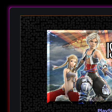
PlayS