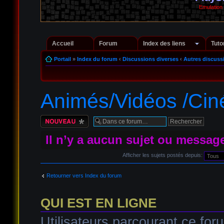
Emulation
Accueil
Forum
Index des liens
Tuto
Portail
»
Index du forum
‹
Discussions diverses
‹
Autres discuss
Animés/Vidéos /Cin
Écrire un nouveau
sujet
Il n’y a aucun sujet ou messag
Afficher les sujets postés depuis:
Retourner vers Index du forum
QUI EST EN LIGNE
Utilisateurs parcourant ce foru