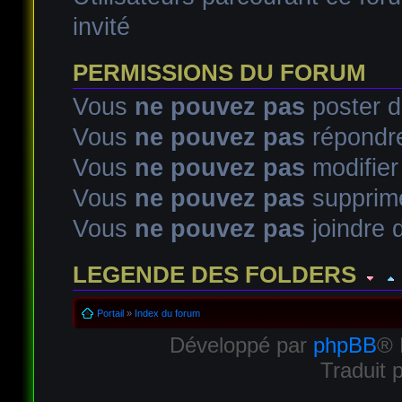
invité
PERMISSIONS DU FORUM
Vous
ne pouvez pas
poster d
Vous
ne pouvez pas
répondre
Vous
ne pouvez pas
modifie
Vous
ne pouvez pas
supprim
Vous
ne pouvez pas
joindre d
LEGENDE DES FOLDERS
Sujet lu
Sujet lu dans lequel j'ai posté
Sujet populaire lu d
Portail
»
Index du forum
Développé par
phpBB
® 
Sujet populaire lu
Sujet lu fermé
Sujet lu fermé dans lequel
Traduit 
Sujet non lu
Sujet non lu dans lequel j'ai posté
Sujet popul