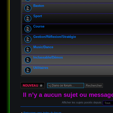
Baston
Sport
Course
Gestion/Réflexion/Stratégie
Music/Dance
Inclassable/Démos
Utilitaires
Écrire un nouveau
sujet
Il n’y a aucun sujet ou messag
Afficher les sujets postés depuis:
Retourner vers Index du forum