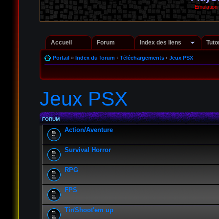
Emulation
Accueil
Forum
Index des liens
Tuto
Portail
»
Index du forum
‹
Téléchargements
‹
Jeux PSX
Jeux PSX
FORUM
Action/Aventure
Survival Horror
RPG
FPS
Tir/Shoot'em up