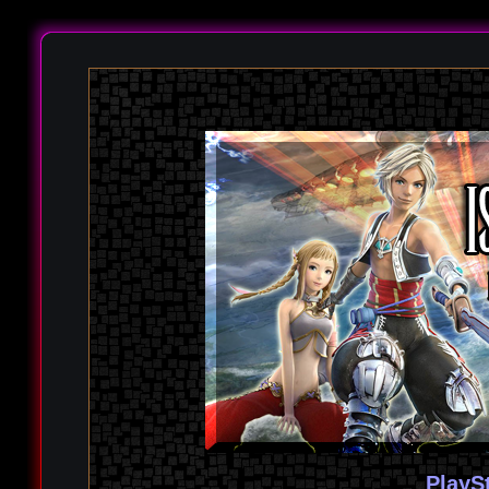
PlayS