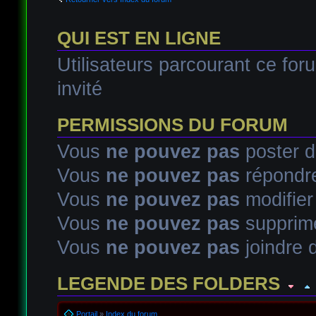
QUI EST EN LIGNE
Utilisateurs parcourant ce foru
invité
PERMISSIONS DU FORUM
Vous
ne pouvez pas
poster d
Vous
ne pouvez pas
répondre
Vous
ne pouvez pas
modifie
Vous
ne pouvez pas
supprim
Vous
ne pouvez pas
joindre d
LEGENDE DES FOLDERS
Sujet lu
Sujet lu dans lequel j'ai posté
Sujet populaire lu d
Portail
»
Index du forum