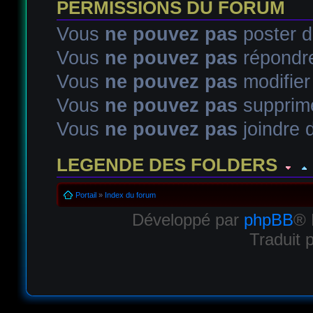
PERMISSIONS DU FORUM
Vous
ne pouvez pas
poster d
Vous
ne pouvez pas
répondre
Vous
ne pouvez pas
modifie
Vous
ne pouvez pas
supprim
Vous
ne pouvez pas
joindre d
LEGENDE DES FOLDERS
Sujet lu
Sujet lu dans lequel j'ai posté
Sujet populaire lu d
Portail
»
Index du forum
Développé par
phpBB
® 
Sujet populaire lu
Sujet lu fermé
Sujet lu fermé dans lequel
Traduit 
Sujet non lu
Sujet non lu dans lequel j'ai posté
Sujet popul
Sujet populaire non lu
Sujet non lu fermé
Sujet non lu ferm
Topic déplacé