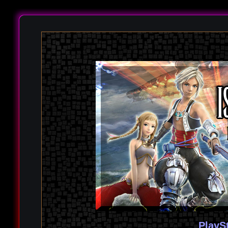
PlayS