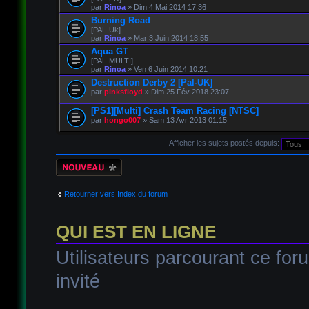
par
Rinoa
» Dim 4 Mai 2014 17:36
Burning Road
[PAL-Uk]
par
Rinoa
» Mar 3 Juin 2014 18:55
Aqua GT
[PAL-MULTI]
par
Rinoa
» Ven 6 Juin 2014 10:21
Destruction Derby 2 [Pal-UK]
par
pinksfloyd
» Dim 25 Fév 2018 23:07
[PS1][Multi] Crash Team Racing [NTSC]
par
hongo007
» Sam 13 Avr 2013 01:15
Afficher les sujets postés depuis:
Écrire un nouveau
sujet
Retourner vers Index du forum
QUI EST EN LIGNE
Utilisateurs parcourant ce foru
invité