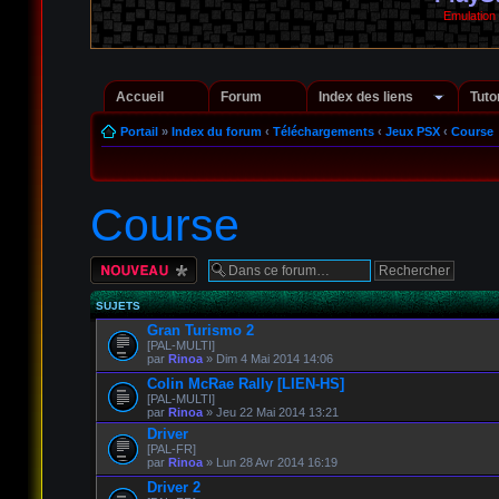
Emulation
Accueil
Forum
Index des liens
Tuto
Portail
»
Index du forum
‹
Téléchargements
‹
Jeux PSX
‹
Course
Course
Écrire un nouveau
sujet
SUJETS
Gran Turismo 2
[PAL-MULTI]
par
Rinoa
» Dim 4 Mai 2014 14:06
Colin McRae Rally [LIEN-HS]
[PAL-MULTI]
par
Rinoa
» Jeu 22 Mai 2014 13:21
Driver
[PAL-FR]
par
Rinoa
» Lun 28 Avr 2014 16:19
Driver 2