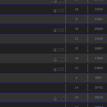
1
2
16
19350
1
2
8
11661
25
26469
1
2
11
14136
25
30867
1
2
16
17864
1
2
22
23963
1
2
4
8567
14
16752
24
26218
1
2