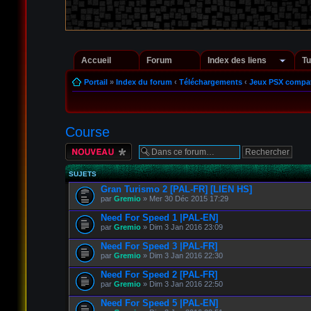
Accueil
Forum
Index des liens
Tu
Portail
»
Index du forum
‹
Téléchargements
‹
Jeux PSX compat
Course
Écrire un nouveau
sujet
SUJETS
Gran Turismo 2 [PAL-FR] [LIEN HS]
par
Gremio
» Mer 30 Déc 2015 17:29
Need For Speed 1 |PAL-EN]
par
Gremio
» Dim 3 Jan 2016 23:09
Need For Speed 3 |PAL-FR]
par
Gremio
» Dim 3 Jan 2016 22:30
Need For Speed 2 [PAL-FR]
par
Gremio
» Dim 3 Jan 2016 22:50
Need For Speed 5 |PAL-EN]