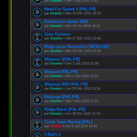
par
Gremio
» Dim 3 Jan 2016 23:51
Need For Speed 4 |PAL-FR]
par
Gremio
» Mar 29 Déc 2015 19:03
Destruction Derby RAW
par
Gremio
» Mar 16 Oct 2018 18:14
Gran Turismo
par
Gremio
» Dim 27 Déc 2015 13:48
Ridge racer Revolution [NTSC-US]
par
Gremio
» Mar 29 Déc 2015 13:16
Wipeout 3[PAL-FR]
par
Gremio
» Dim 3 Jan 2016 15:38
Wipeout (PAL-FR]
par
Gremio
» Dim 3 Jan 2016 15:03
Wipeout 2097 (PAL-FR]
par
Gremio
» Lun 28 Déc 2015 22:16
Rollcage [PAL-FR]
par
Gremio
» Mar 7 Aoû 2018 17:37
Ridge Racer [PAL-FR]
par
Gremio
» Lun 28 Déc 2015 21:22
Crash Team Racing [PAL]
par
devil01
» Dim 8 Juil 2018 10:49
V-Rally 2