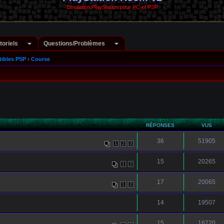
Emulation PlayStation pour PC et PSP
toriels
Questions/Problèmes
ibles PSP
‹
Course
RÉPONSES
VUS
36
51905
1
2
3
15
20265
1
2
17
20065
1
2
14
19507
15
18720