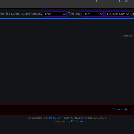
9
12827
cher les sujets postés depuis:
Trier par
Aller à:
u dans lequel j'ai posté
L’équipe du fo
Développé par
phpBB
® Forum Software © phpBB Group
uel j'ai posté
Traduit par
phpBB-fr.com
pulaire non lu dans lequel j'ai posté