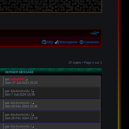
FAQ
M’enregistrer
Connexion
27 sujets • Page
1
sur
1
DERNIER MESSAGE
par
kabyle59
Sam 27 Juil 2024 15:23
par
AkrAmAniAc
Dim 7 Juil 2024 14:35
par
AkrAmAniAc
Dim 25 Fév 2024 15:36
par
AkrAmAniAc
Dim 25 Fév 2024 12:19
par
AkrAmAniAc