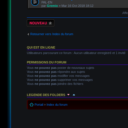
PAL-EN
par
Gremio
» Mar 16 Oct 2018 18:12
Affi
Écrire un nouveau
sujet
Retourner vers Index du forum
QUI EST EN LIGNE
Utilisateurs parcourant ce forum : Aucun utilisateur enregistré et 1 invité
PERMISSIONS DU FORUM
Vous
ne pouvez pas
poster de nouveaux sujets
Vous
ne pouvez pas
répondre aux sujets
Vous
ne pouvez pas
modifier vos messages
Vous
ne pouvez pas
supprimer vos messages
Vous
ne pouvez pas
joindre des fichiers
LEGENDE DES FOLDERS
Sujet lu
Sujet lu dans lequel j'ai posté
Sujet populaire l
Portail
»
Index du forum
Sujet populaire lu
Sujet lu fermé
Sujet lu fermé dans leq
Sujet non lu
Sujet non lu dans lequel j'ai posté
Sujet po