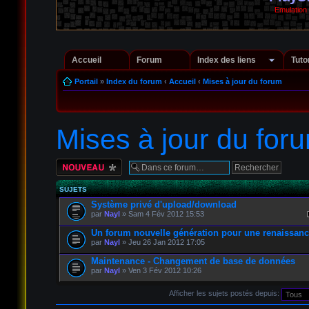
Emulation
Accueil
Forum
Index des liens
Tuto
Portail
»
Index du forum
‹
Accueil
‹
Mises à jour du forum
Mises à jour du for
Écrire un nouveau
sujet
SUJETS
Système privé d'upload/download
par
Nayl
» Sam 4 Fév 2012 15:53
Un forum nouvelle génération pour une renaissan
par
Nayl
» Jeu 26 Jan 2012 17:05
Maintenance - Changement de base de données
par
Nayl
» Ven 3 Fév 2012 10:26
Afficher les sujets postés depuis: