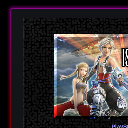
PlayS