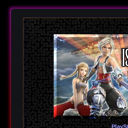
PlayS