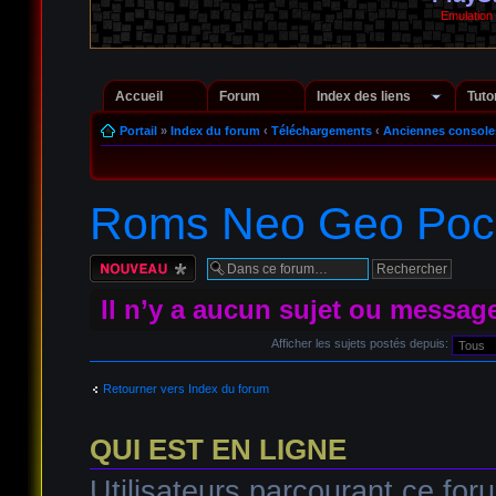
Emulation
Accueil
Forum
Index des liens
Tuto
Portail
»
Index du forum
‹
Téléchargements
‹
Anciennes console
Roms Neo Geo Pock
Écrire un nouveau
sujet
Il n’y a aucun sujet ou messag
Afficher les sujets postés depuis:
Retourner vers Index du forum
QUI EST EN LIGNE
Utilisateurs parcourant ce foru