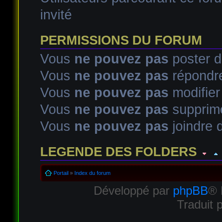
invité
PERMISSIONS DU FORUM
Vous
ne pouvez pas
poster d
Vous
ne pouvez pas
répondre
Vous
ne pouvez pas
modifie
Vous
ne pouvez pas
supprim
Vous
ne pouvez pas
joindre d
LEGENDE DES FOLDERS
Sujet lu
Sujet lu dans lequel j'ai posté
Sujet populaire lu d
Portail
»
Index du forum
Développé par
phpBB
® 
Sujet populaire lu
Sujet lu fermé
Sujet lu fermé dans lequel
Traduit 
Sujet non lu
Sujet non lu dans lequel j'ai posté
Sujet popul