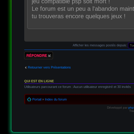
jeu compatible psp soit mort !
Le forum est un peu a l'abandon maint
tu trouveras encore quelques jeux !
Afficher les messages postés depuis:
Répondre
Retourner vers Présentations
QUI EST EN LIGNE
Utilisateurs parcourant ce forum : Aucun utilisateur enregistré et 30 invités
Portail
»
Index du forum
Développé par
ph
Tra