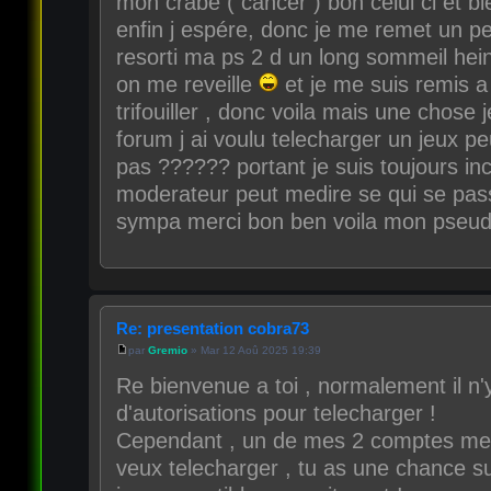
mon crabe ( cancer ) bon celui ci et b
enfin j espére, donc je me remet un peut
resorti ma ps 2 d un long sommeil hein
on me reveille
et je me suis remis a
trifouiller , donc voila mais une chose j
forum j ai voulu telecharger un jeux peu
pas ?????? portant je suis toujours incr
moderateur peut medire se qui se pas
sympa merci bon ben voila mon pseudo
Re: presentation cobra73
par
Gremio
» Mar 12 Aoû 2025 19:39
Re bienvenue a toi , normalement il n'
d'autorisations pour telecharger !
Cependant , un de mes 2 comptes mega
veux telecharger , tu as une chance su