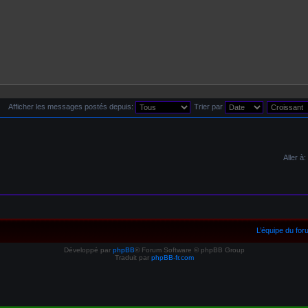
Afficher les messages postés depuis:
Trier par
Aller à:
L’équipe du fo
Développé par
phpBB
® Forum Software © phpBB Group
Traduit par
phpBB-fr.com