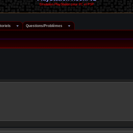
Emulation PlayStation pour PC et PSP
toriels
Questions/Problèmes