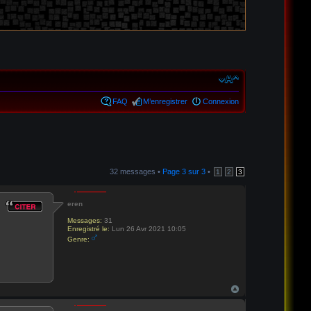
FAQ
M’enregistrer
Connexion
32 messages •
Page
3
sur
3
•
1
2
3
eren
Messages:
31
Enregistré le:
Lun 26 Avr 2021 10:05
Genre: