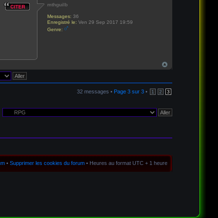
mthguilb
Messages:
36
Enregistré le:
Ven 29 Sep 2017 19:59
Genre:
32 messages •
Page
3
sur
3
•
1
2
3
rum
•
Supprimer les cookies du forum
• Heures au format UTC + 1 heure