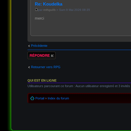
Re: Koudelka
par
mthguilb
» Sam 9 Mai 2026 08:35
merci
Précédente
Répondre
Retourner vers RPG
QUI EST EN LIGNE
Utilisateurs parcourant ce forum : Aucun utilisateur enregistré et 3 invités
Portail
»
Index du forum