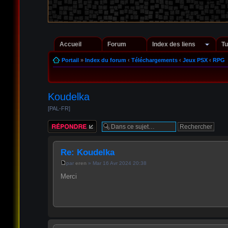
Accueil
Forum
Index des liens
Tu
Portail
»
Index du forum
‹
Téléchargements
‹
Jeux PSX
‹
RPG
Koudelka
[PAL-FR]
Répondre
Re: Koudelka
par
eren
» Mar 16 Avr 2024 20:38
Merci