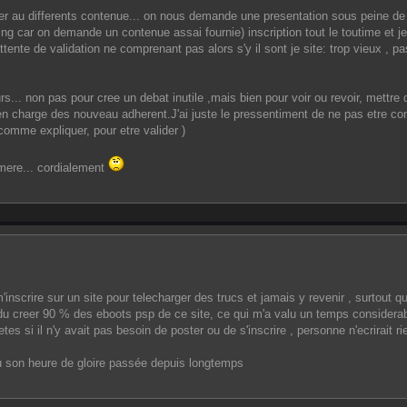
r au differents contenue... on nous demande une presentation sous peine de 
ng car on demande un contenue assai fournie) inscription tout le toutime et je
ente de validation ne comprenant pas alors s'y il sont je site: trop vieux , pa
urs... non pas pour cree un debat inutile ,mais bien pour voir ou revoir, mettre 
e en charge des nouveau adherent.J'ai juste le pressentiment de ne pas etre co
omme expliquer, pour etre valider )
amere... cordialement
crire sur un site pour telecharger des trucs et jamais y revenir , surtout qua
i du creer 90 % des eboots psp de ce site, ce qui m'a valu un temps considerab
s si il n'y avait pas besoin de poster ou de s'inscrire , personne n'ecrirait rie
eu son heure de gloire passée depuis longtemps