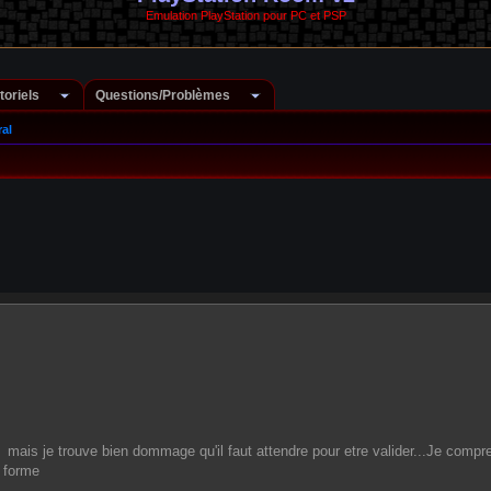
Emulation PlayStation pour PC et PSP
toriels
Questions/Problèmes
al
mais je trouve bien dommage qu'il faut attendre pour etre valider...Je compr
a forme