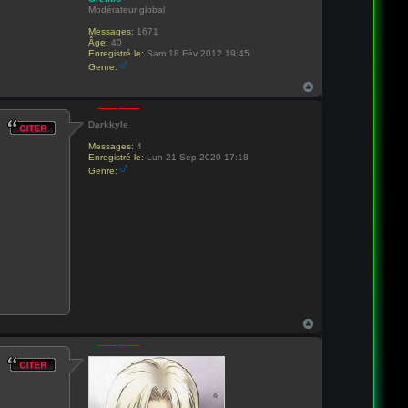
Modérateur global
Messages:
1671
Âge:
40
Enregistré le:
Sam 18 Fév 2012 19:45
Genre:
Darkkyle
Messages:
4
Enregistré le:
Lun 21 Sep 2020 17:18
Genre: