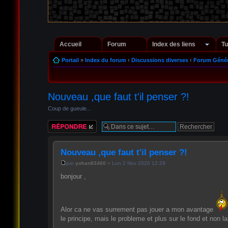
Accueil
Forum
Index des liens
Tu
Portail
»
Index du forum
‹
Discussions diverses
‹
Forum Génér
Nouveau ,que faut t'il penser ?!
Coup de gueule...
Répondre
Nouveau ,que faut t'il penser ?!
par
yohan83460
» Lun 2 Nov 2020 12:29
bonjour ,
Alor ca ne vas surrement pas jouer a mon avantage
le principe, mais le probleme et plus sur le fond et non l