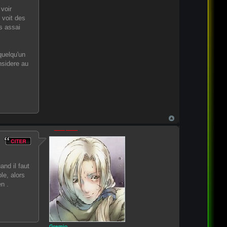
voir
 voit des
s assai
quelqu'un
nsidere au
nd il faut
le, alors
n .
Gremio