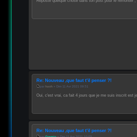
Reposte quelque chose dans ton post pour le remonter ,
Re: Nouveau ,que faut t'il penser ?!
par
haoh
» Dim 11 Avr 2021 09:51
Oui, c'est vrai, ca fait 4 jours que je me suis inscrit est j
Re: Nouveau ,que faut t'il penser ?!
par
Gremio
» Dim 11 Avr 2021 10:05