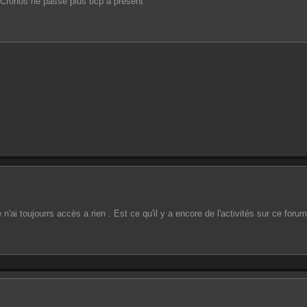
 Cronos ne passe plus bcp a present
e n'ai toujourrs accès a rien . Est ce qu'il y a encore de l'activités sur ce forum