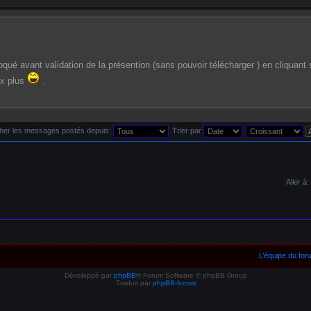
qué avant validation de la présention (sans pouvoir télécharger ) en cliquant s
ux plus
.
cher les messages postés depuis:
Trier par
Aller à:
L’équipe du fo
Développé par
phpBB
® Forum Software © phpBB Group
Traduit par
phpBB-fr.com