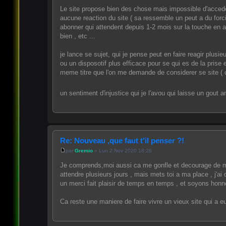
Le site propose bien des chose mais impossible d'accede
aucune reaction du site ( sa ressemble un peut a du forci
abonner qui attendent depuis 1-2 mois sur la touche en att
bien , etc ...
je lance se sujet, qui je pense peut en faire reagir plusie
ou un disposotif plus efficace pour se qui es de la pris
meme titre que l'on me demande de considerer se site ( c
un sentiment d'injustice qui je l'avou qui laisse un gout 
Re: Nouveau ,que faut t'il penser ?!
par
Gremio
» Lun 2 Nov 2020 18:26
Je comprends,moi aussi ca me gonfle et decourage de m'ins
attendre plusieurs jours , mais mets toi a ma place , j'a
un merci fait plaisir de temps en temps , et soyons honnete
Ca reste une maniere de faire vivre un vieux site qui a 