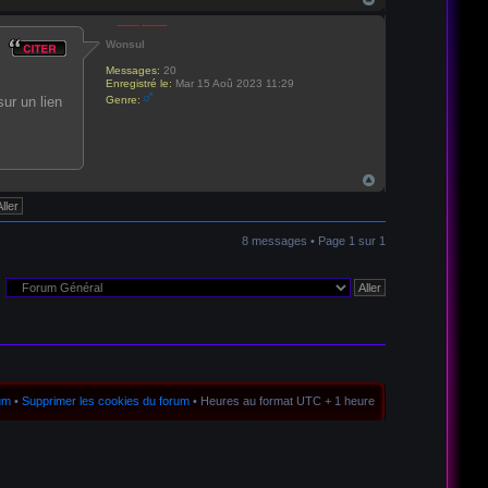
Wonsul
Messages:
20
Enregistré le:
Mar 15 Aoû 2023 11:29
ur un lien
Genre:
8 messages • Page
1
sur
1
rum
•
Supprimer les cookies du forum
• Heures au format UTC + 1 heure