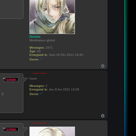
Gremio
Modérateur global
Messages:
1671
Âge:
40
Enregistré le:
Sam 18 Fév 2012 19:45
Genre:
haoh
Messages:
2
Enregistré le:
Jeu 8 Avr 2021 13:09
 ?
Genre: