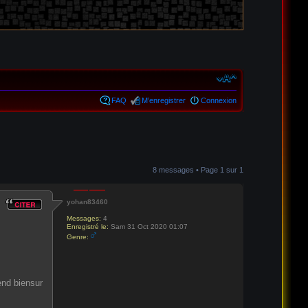
FAQ
M’enregistrer
Connexion
8 messages • Page
1
sur
1
yohan83460
Messages:
4
Enregistré le:
Sam 31 Oct 2020 01:07
Genre:
end biensur