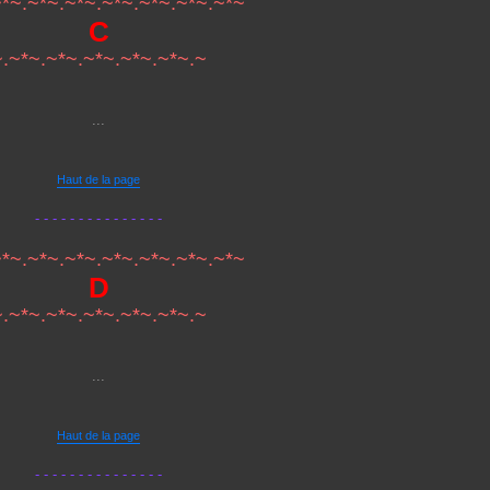
*~.~*~.~*~.~*~.~*~.~*~.~*~
C
~.~*~.~*~.~*~.~*~.~*~.~
...
Haut de la page
- - - - - - - - - - - - - - -
*~.~*~.~*~.~*~.~*~.~*~.~*~
D
~.~*~.~*~.~*~.~*~.~*~.~
...
Haut de la page
- - - - - - - - - - - - - - -