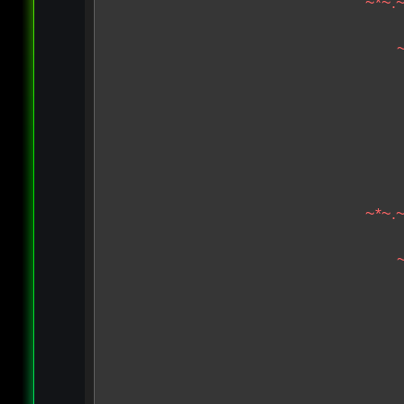
~*~.~
~*~.~