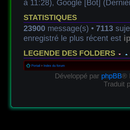
à 11:28),
Google [Bot]
(Dernièr
STATISTIQUES
23900
message(s) •
7113
suje
enregistré le plus récent est
i
LEGENDE DES FOLDERS
Forum lu
Forum fermé, lu
Forum avec sous-for
Portail
»
Index du forum
Développé par
phpBB
® 
Forum non lu
Forum fermé, non lu
Forum avec sous-for
Traduit 
Forum lien
Sous-forum lu
Sous-forum non lu