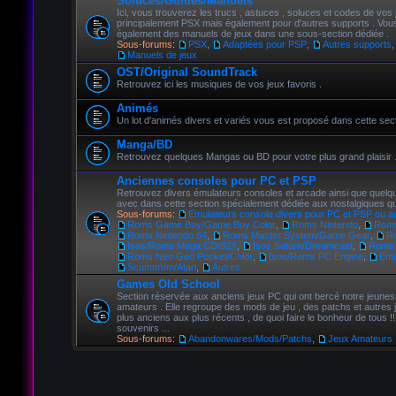
Soluces/Guides/Manuels
Ici, vous trouverez les trucs , astuces , soluces et codes de vos 
principalement PSX mais également pour d'autres supports . Vou
également des manuels de jeux dans une sous-section dédiée .
Sous-forums:
PSX
,
Adaptées pour PSP
,
Autres supports
,
Manuels de jeux
OST/Original SoundTrack
Retrouvez ici les musiques de vos jeux favoris .
Animés
Un lot d'animés divers et variés vous est proposé dans cette sect
Manga/BD
Retrouvez quelques Mangas ou BD pour votre plus grand plaisir 
Anciennes consoles pour PC et PSP
Retrouvez divers émulateurs consoles et arcade ainsi que quelqu
avec dans cette section spécialement dédiée aux nostalgiques 
Sous-forums:
Emulateurs console divers pour PC et PSP ou a
Roms Game Boy/Game Boy Color
,
Roms Nintendo
,
Roms
Roms Nintendo 64
,
Roms Master System/Game Gear
,
R
Isos/Roms Mega CD/32X
,
Isos Saturn/Dreamcast
,
Roms
Roms Neo Geo Pocket/Color
,
Isos/Roms PC Engine
,
Emu
ScummVm/Atari
,
Autres
Games Old School
Section réservée aux anciens jeux PC qui ont bercé notre jeunes
amateurs . Elle regroupe des mods de jeu , des patchs et autres 
plus anciens aux plus récents , de quoi faire le bonheur de tous !!
souvenirs ...
Sous-forums:
Abandonwares/Mods/Patchs
,
Jeux Amateurs