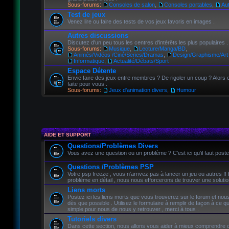
Sous-forums:
Consoles de salon
,
Consoles portables
,
Au
Test de jeux
Venez lire ou faire des tests de vos jeux favoris en images .
Autres discussions
Discutez d'un peu tous les centres d'intérêts les plus populaires .
Sous-forums:
Musique
,
Lecture/Manga/BD
,
Animés/Vidéos /Ciné/Series/Dramas
,
Design/Graphisme/Art 
Informatique
,
Actualité/Débats/Sport
Espace Détente
Envie faire des jeux entre membres ? De rigoler un coup ? Alors c
faite pour vous .
Sous-forums:
Jeux d'animation divers
,
Humour
AIDE ET SUPPORT
Questions/Problèmes Divers
Vous avez une question ou un problème ? C'est ici qu'il faut poste
Questions /Problèmes PSP
Votre psp freeze , vous n'arrivez pas à lancer un jeu ou autres !!
problème en détail , nous nous efforcerons de trouver une solutio
Liens morts
Postez ici les liens morts que vous trouverez sur le forum et nou
dès que possible . Utilisez le formulaire à remplir de façon à ce qu
simple pour nous de nous y retrouver , merci à tous .
Tutoriels divers
Dans cette section, nous allons vous aider à mieux comprendre 