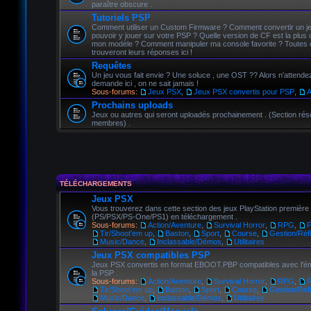
paraître obscure .
Tutoriels PSP
Comment utiliser un Custom Firmware ? Comment convertir un j
pouvoir y jouer sur votre PSP ? Quelle version de CF est la plus 
mon modèle ? Comment manipuler ma console favorite ? Toutes 
trouveront leurs réponses ici !
Requêtes
Un jeu vous fait envie ? Une soluce , une OST ?? Alors n'attendez 
demande ici , on ne sait jamais !
Sous-forums:
Jeux PSX
,
Jeux PSX convertis pour PSP
,
A
Prochains uploads
Jeux ou autres qui seront uploadés prochainement . (Section ré
membres) .
TÉLÉCHARGEMENTS
Jeux PSX
Vous trouverez dans cette section des jeux PlayStation premièr
(PS/PSX/PS-One/PS1) en téléchargement .
Sous-forums:
Action/Aventure
,
Survival Horror
,
RPG
,
Tir/Shoot'em up
,
Baston
,
Sport
,
Course
,
Gestion/Réfl
Music/Dance
,
Inclassable/Démos
,
Utilitaires
Jeux PSX compatibles PSP
Jeux PSX convertis en format EBOOT.PBP compatibles avec l'é
la PSP .
Sous-forums:
Action/Aventure
,
Survival Horror
,
RPG
,
Tir/Shoot'em up
,
Baston
,
Sport
,
Course
,
Gestion/Réfl
Music/Dance
,
Inclassable/Démos
,
Utilitaires