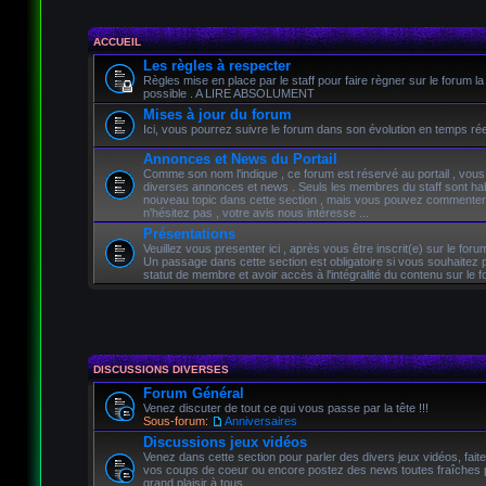
ACCUEIL
Les règles à respecter
Règles mise en place par le staff pour faire règner sur le forum la
possible . A LIRE ABSOLUMENT
Mises à jour du forum
Ici, vous pourrez suivre le forum dans son évolution en temps rée
Annonces et News du Portail
Comme son nom l'indique , ce forum est réservé au portail , vous
diverses annonces et news . Seuls les membres du staff sont habi
nouveau topic dans cette section , mais vous pouvez commenter 
n'hésitez pas , votre avis nous intéresse ...
Présentations
Veuillez vous presenter ici , après vous être inscrit(e) sur le forum
Un passage dans cette section est obligatoire si vous souhaitez 
statut de membre et avoir accès à l'intégralité du contenu sur le f
DISCUSSIONS DIVERSES
Forum Général
Venez discuter de tout ce qui vous passe par la tête !!!
Sous-forum:
Anniversaires
Discussions jeux vidéos
Venez dans cette section pour parler des divers jeux vidéos, fait
vos coups de coeur ou encore postez des news toutes fraîches p
grand plaisir à tous .