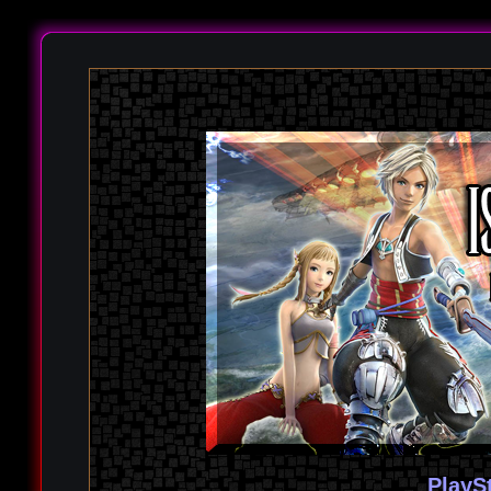
PlayS