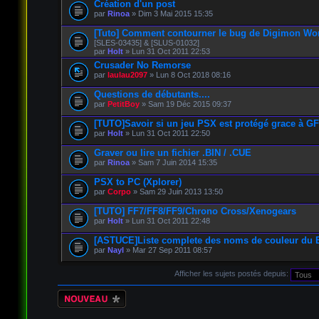
Création d'un post
par
Rinoa
» Dim 3 Mai 2015 15:35
[Tuto] Comment contourner le bug de Digimon Wo
[SLES-03435] & [SLUS-01032]
par
Holt
» Lun 31 Oct 2011 22:53
Crusader No Remorse
par
laulau2097
» Lun 8 Oct 2018 08:16
Questions de débutants....
par
PetitBoy
» Sam 19 Déc 2015 09:37
[TUTO]Savoir si un jeu PSX est protégé grace à G
par
Holt
» Lun 31 Oct 2011 22:50
Graver ou lire un fichier .BIN / .CUE
par
Rinoa
» Sam 7 Juin 2014 15:35
PSX to PC (Xplorer)
par
Corpo
» Sam 29 Juin 2013 13:50
[TUTO] FF7/FF8/FF9/Chrono Cross/Xenogears
par
Holt
» Lun 31 Oct 2011 22:48
[ASTUCE]Liste complete des noms de couleur du B
par
Nayl
» Mar 27 Sep 2011 08:57
Afficher les sujets postés depuis:
Écrire un nouveau
sujet