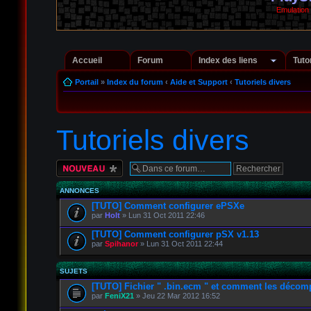
Emulation
Accueil
Forum
Index des liens
Tuto
Portail
»
Index du forum
‹
Aide et Support
‹
Tutoriels divers
Tutoriels divers
Écrire un nouveau
sujet
ANNONCES
[TUTO] Comment configurer ePSXe
par
Holt
» Lun 31 Oct 2011 22:46
[TUTO] Comment configurer pSX v1.13
par
Spihanor
» Lun 31 Oct 2011 22:44
SUJETS
[TUTO] Fichier " .bin.ecm " et comment les décom
par
FeniX21
» Jeu 22 Mar 2012 16:52