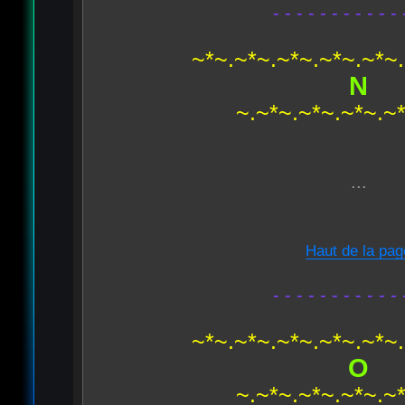
- - - - - - - - - - - 
~*~.~*~.~*~.~*~.~*~
N
~.~*~.~*~.~*~.~
...
Haut de la pag
- - - - - - - - - - - 
~*~.~*~.~*~.~*~.~*~
O
~.~*~.~*~.~*~.~