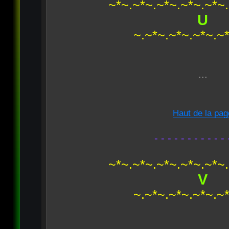
~*~.~*~.~*~.~*~.~*~
U
~.~*~.~*~.~*~.~
...
Haut de la pag
- - - - - - - - - - - 
~*~.~*~.~*~.~*~.~*~
V
~.~*~.~*~.~*~.~