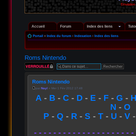
Emulation
Accueil
Forum
Index des liens
Tuto
Portail
»
Index du forum
‹
Indexation
‹
Index des liens
Roms Nintendo
Sujet verrouillé
Roms Nintendo
par
Nayl
» Mer 1 Fév 2012 17:48
A
-
B
-
C
-
D
-
E
-
F
-
G
-
N
-
O
P
-
Q
-
R
-
S
-
T
-
U
-
V
- - - - - - - - - - - - - - - - - - - - -