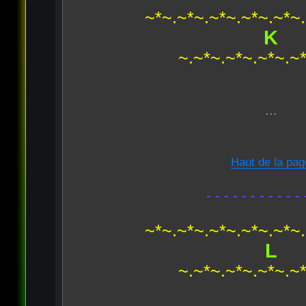
~*~.~*~.~*~.~*~.~*~
K
~.~*~.~*~.~*~.~
...
Haut de la pag
- - - - - - - - - - - 
~*~.~*~.~*~.~*~.~*~
L
~.~*~.~*~.~*~.~