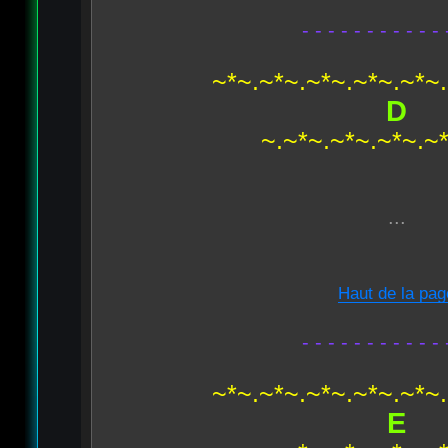
- - - - - - - - - - - 
~*~.~*~.~*~.~*~.~*~
D
~.~*~.~*~.~*~.~
...
Haut de la pag
- - - - - - - - - - - 
~*~.~*~.~*~.~*~.~*~
E