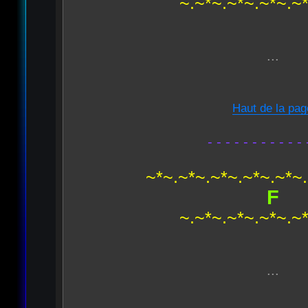
~.~*~.~*~.~*~.~
...
Haut de la pag
- - - - - - - - - - - 
~*~.~*~.~*~.~*~.~*~
F
~.~*~.~*~.~*~.~
...