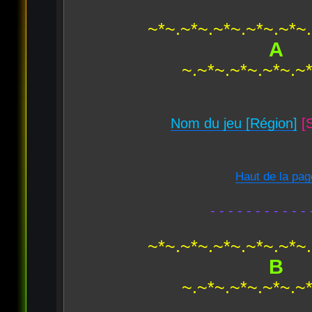
~*~.~*~.~*~.~*~.~*~
A
~.~*~.~*~.~*~.~
Nom du jeu [Région]
[
Haut de la pag
- - - - - - - - - - - 
~*~.~*~.~*~.~*~.~*~
B
~.~*~.~*~.~*~.~