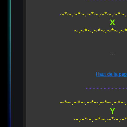
~*~.~*~.~*~.~*~.~*~
X
~.~*~.~*~.~*~.~
...
Haut de la pag
- - - - - - - - - - - 
~*~.~*~.~*~.~*~.~*~
Y
~.~*~.~*~.~*~.~