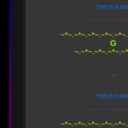
Haut de la pag
- - - - - - - - - - - 
~*~.~*~.~*~.~*~.~*~
G
~.~*~.~*~.~*~.~
...
Haut de la pag
- - - - - - - - - - - 
~*~.~*~.~*~.~*~.~*~