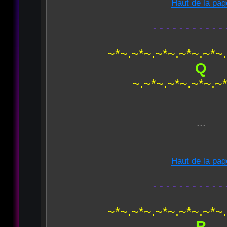
Haut de la pag
- - - - - - - - - - - 
~*~.~*~.~*~.~*~.~*~
Q
~.~*~.~*~.~*~.~
...
Haut de la pag
- - - - - - - - - - - 
~*~.~*~.~*~.~*~.~*~
R