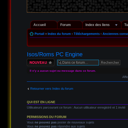
Accueil
Forum
Index des liens
Tu
Portail
»
Index du forum
‹
Téléchargements
‹
Anciennes conso
Isos/Roms PC Engine
Écrire un nouveau
sujet
Il n’y a aucun sujet ou message dans ce forum.
Affi
Retourner vers Index du forum
QUI EST EN LIGNE
Utilisateurs parcourant ce forum : Aucun utilisateur enregistré et 1 invité
PERMISSIONS DU FORUM
Vous
ne pouvez pas
poster de nouveaux sujets
Vous
ne pouvez pas
répondre aux sujets