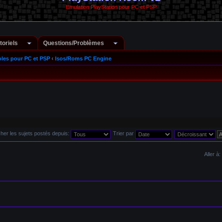
Emulation PlayStation pour PC et PSP
toriels
Questions/Problèmes
les pour PC et PSP
‹
Isos/Roms PC Engine
cher les sujets postés depuis:
Trier par
Aller à: