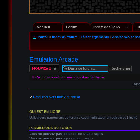
Accueil
Forum
Index des liens
Tu
Portail
»
Index du forum
‹
Téléchargements
‹
Anciennes conso
Emulation Arcade
Écrire un nouveau
sujet
Il n’y a aucun sujet ou message dans ce forum.
Affi
Retourner vers Index du forum
QUI EST EN LIGNE
Utilisateurs parcourant ce forum : Aucun utilisateur enregistré et 1 invité
PERMISSIONS DU FORUM
Vous
ne pouvez pas
poster de nouveaux sujets
Vous
ne pouvez pas
répondre aux sujets