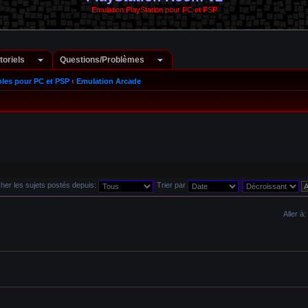
Emulation PlayStation pour PC et PSP
toriels
Questions/Problèmes
les pour PC et PSP
‹
Emulation Arcade
cher les sujets postés depuis:
Trier par
Aller à: